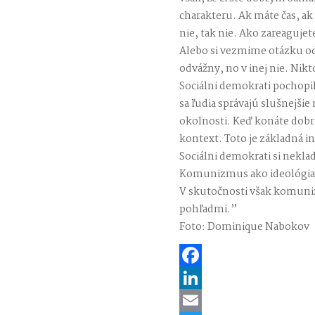
charakteru. Ak máte čas, ak 
nie, tak nie. Ako zareagujet
Alebo si vezmime otázku odv
odvážny, no v inej nie. Nikt
Sociálni demokrati pochopili
sa ľudia správajú slušnejšie 
okolnosti. Keď konáte dobro
kontext. Toto je základná in
Sociálni demokrati si nekla
Komunizmus ako ideológia c
V skutočnosti však komuni
pohľadmi.”
Foto: Dominique Nabokov
Facebook
LinkedIn