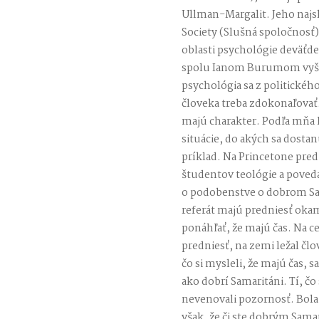
Ullman-Margalit. Jeho najs
Society (Slušná spoločnosť)
oblasti psychológie deväťd
spolu Ianom Burumom vyšl
psychológia sa z politickéh
človeka treba zdokonaľovať
majú charakter. Podľa mňa ľ
situácie, do akých sa dosta
príklad. Na Princetone pr
študentov teológie a poveda
o podobenstve o dobrom Sama
referát majú predniesť okam
ponáhľať, že majú čas. Na ce
predniesť, na zemi ležal čl
čo si mysleli, že majú čas, s
ako dobrí Samaritáni. Tí, čo
nevenovali pozornosť. Bola
však, že či ste dobrým Sama