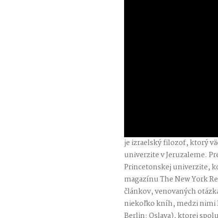
je izraelský filozof, ktorý v
univerzite v Jeruzaleme. Pr
Princetonskej univerzite, k
magazínu The New York Rev
článkov, venovaných otázkam
niekoľko kníh, medzi nimi I
Berlin: Oslava), ktorej spo