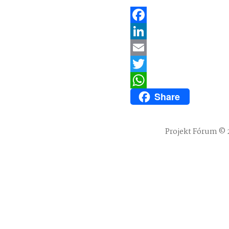
Facebook
LinkedIn
Email
Twitter
Share
WhatsApp
Projekt Fórum © 