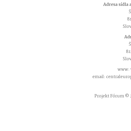
Adresa sídla
Š
81
Slo
Adr
Š
81
Slo
www: 
email: centraleur
Projekt Fórum © 