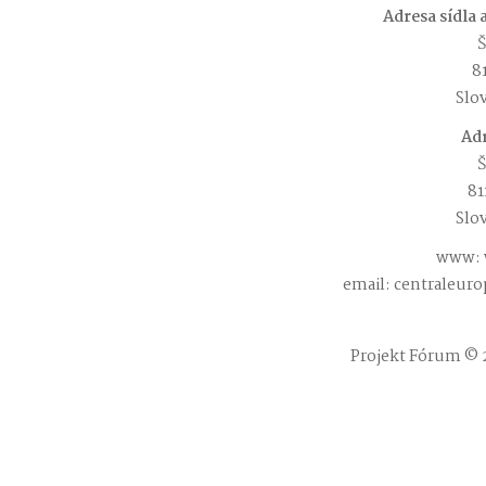
Adresa sídla
Š
81
Slo
Adr
Š
81
Slo
www: 
email: centraleur
Projekt Fórum © 