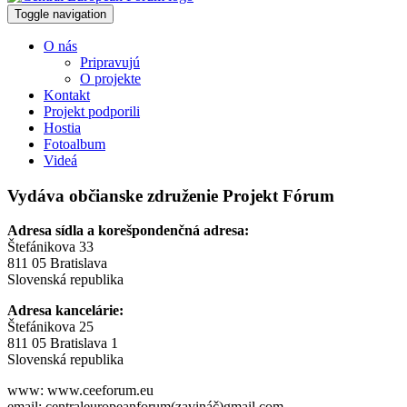
Toggle navigation
O nás
Pripravujú
O projekte
Kontakt
Projekt podporili
Hostia
Fotoalbum
Videá
Vydáva občianske združenie Projekt Fórum
Adresa sídla a korešpondenčná adresa:
Štefánikova 33
811 05 Bratislava
Slovenská republika
Adresa kancelárie:
Štefánikova 25
811 05 Bratislava 1
Slovenská republika
www: www.ceeforum.eu
email: centraleuropeanforum(zavináč)gmail.com