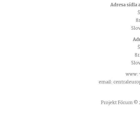
Adresa sídla
Š
81
Slo
Adr
Š
81
Slo
www: 
email: centraleur
Projekt Fórum © 