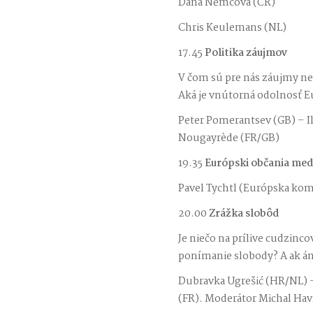
Dana Němcová (ČR)
Chris Keulemans (NL)
17.45
Politika záujmov
V čom sú pre nás záujmy 
Aká je vnútorná odolnosť E
Peter Pomerantsev (GB) – Il
Nougayrède (FR/GB)
19.35
Európski občania me
Pavel Tychtl (Európska komi
20.00
Zrážka slobôd
Je niečo na prílive cudzin
ponímanie slobody? A ak án
Dubravka Ugrešić (HR/NL) –
(FR). Moderátor Michal Hav