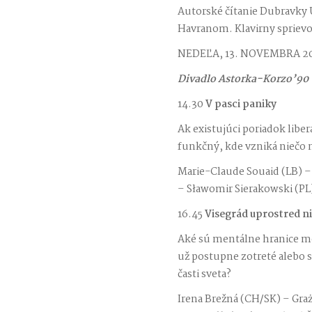
Autorské čítanie Dubravky 
Havranom. Klavirny sprievo
NEDEĽA, 13. NOVEMBRA 2
Divadlo Astorka-Korzo’90
14.30
V pasci paniky
Ak existujúci poriadok libe
funkčný, kde vzniká niečo 
Marie-Claude Souaid (LB) –
– Sławomir Sierakowski (PL
16.45
Visegrád uprostred n
Aké sú mentálne hranice 
už postupne zotreté alebo s
časti sveta?
Irena Brežná (CH/SK) – Gra