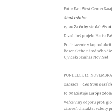
Foto: East West Center Sara
Stará tržnica
19.00
Za čo by ste dali život
Divadelný projekt Harisa Pa
Predstavenie v koprodukcii 
Bosenského národného divad
Ujvidéki Szinház Novi Sad.
PONDELOK 14. NOVEMBRA
Záhrada – Centrum nezávisl
19.00
Existuje Európa zdola
Veľké vlny odporu proti g
zároveň charakter vzbury pr