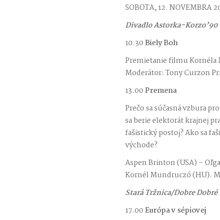
SOBOTA, 12. NOVEMBRA 2
Divadlo Astorka-Korzo’90
10.30
Biely Boh
Premietanie filmu Kornéla 
Moderátor: Tony Curzon Pr
13.00
Premena
Prečo sa súčasná vzbura pro
sa berie elektorát krajnej p
fašistický postoj? Ako sa f
východe?
Aspen Brinton (USA) – Oľga 
Kornél Mundruczó (HU)
.
M
Stará Tržnica/Dobre Dobré
17.00
Európa v sépiovej