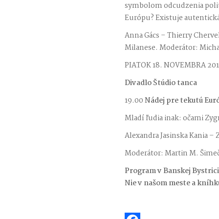
symbolom odcudzenia politi
Európu? Existuje autentick
Anna Gács – Thierry Cherve
Milanese. Moderátor: Mich
PIATOK 18. NOVEMBRA 20
Divadlo Štúdio tanca
19.00
Nádej pre tekutú Eur
Mladí ľudia inak: očami Z
Alexandra Jasinska Kania 
Moderátor: Martin M. Šime
Program v Banskej Bystrici
Nie v našom meste a kníh