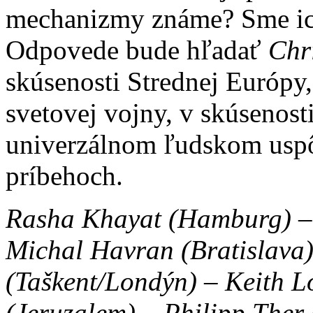
mechanizmy známe? Sme ic
Odpovede bude hľadať
Chr
skúsenosti Strednej Európy
svetovej vojny, v skúsenost
univerzálnom ľudskom uspô
príbehoch.
Rasha Khayat (Hamburg) – J
Michal Havran (Bratislava
(Taškent/Londýn) – Keith L
(Jeruzalem) – Philipp Ther