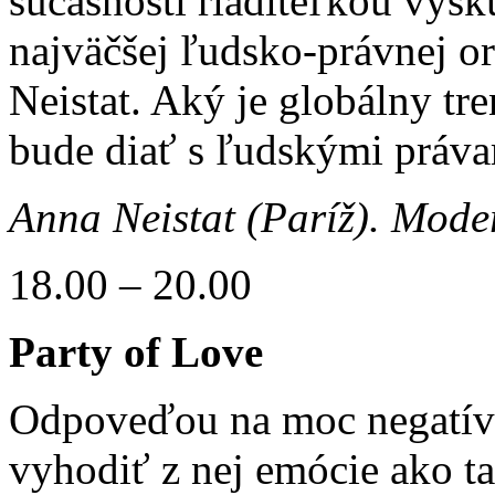
súčasnosti riaditeľkou výs
najväčšej ľudsko-právnej o
Neistat. Aký je globálny tr
bude diať s ľudskými práva
Anna Neistat (Paríž).
Moder
18.00 – 20.00
Party of Love
Odpoveďou na moc negatívny
vyhodiť z nej emócie ako ta