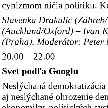
cynizmom ničia politiku. K
Slavenka Drakulić (Záhreb
(Auckland/Oxford) – Ivan K
(Praha).
Moderátor: Peter M
20.00 – 22.00
Svet podľa Googlu
Neslýchaná demokratizácia 
aj neslýchané ohrozenie de
ekonomiky, politických sys