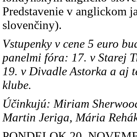
Predstavenie v anglickom j
slovenčiny).
Vstupenky v cene 5 euro bud
panelmi fóra: 17. v Starej T
19. v Divadle Astorka a aj 
klube.
Účinkujú: Miriam Sherwood
Martin Jeriga, Mária Rehák
PONDELOK 20. NOVEMB