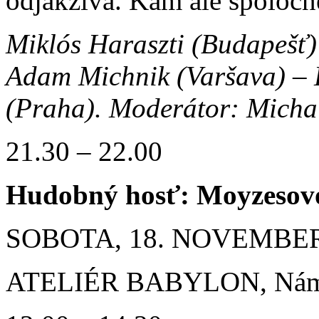
odjakživa. Kam ale spoločn
Miklós Haraszti (Budapešť)
Adam Michnik (Varšava) – 
(Praha).
Moderátor: Michal
21.30 – 22.00
Hudobný hosť: Moyzesov
SOBOTA, 18. NOVEMBER
ATELIÉR BABYLON, Námest