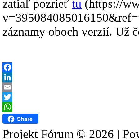
zatiaľ pozrieť
tu
(https://w
v=395084085016150&ref=wa
záznamy oboch verzií. Už 
Facebook
LinkedIn
Email
Twitter
WhatsApp
Share
Projekt Fórum © 2026 | P