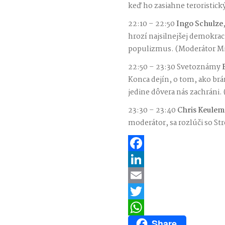
keď ho zasiahne teroristic
22:10 – 22:50
Ingo Schulze
hrozí najsilnejšej demokrac
populizmus. (Moderátor Mi
22:50 – 23:30 Svetoznámy
F
Konca dejín, o tom, ako brá
jedine dôvera nás zachráni.
23:30 – 23:40
Chris Keulem
moderátor, sa rozlúči so 
Facebook
LinkedIn
Email
Twitter
Share
WhatsApp