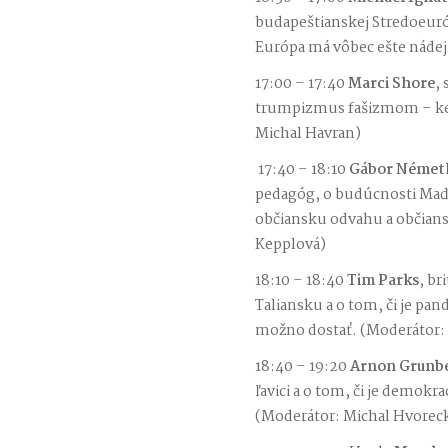
budapeštianskej Stredoeuróp
Európa má vôbec ešte nádej
17:00 – 17:40
Marci Shore
,
trumpizmus fašizmom – kedy
Michal Havran)
17:40 – 18:10
Gábor Német
pedagóg, o budúcnosti Maďa
občiansku odvahu a občian
Kepplová)
18:10 – 18:40
Tim Parks
, br
Taliansku a o tom, či je pand
možno dostať. (Moderátor:
18:40 – 19:20
Arnon Grunb
ľavici a o tom, či je demokra
(Moderátor: Michal Hvorec