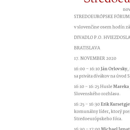
nov
STREDOEURÓPSKE FÓRUM
v slovenčine osem hodín 
DIVADLO P.O. HVIEZDOSL
BRATISLAVA
17. NOVEMBER 2020
16:00 – 16:10
Ján Orlovsky
,
sa priváta dívákov na úvod
16:10 – 16:25 Husle
Mareka 
Slovenského rozhlasu.
16:25 – 16:30
Erik Kursetgj
komunálny líder, ktorý prež
Stredoeurópskeho fóra.
16:30 – 17:00
Michael Ignat