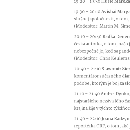
19:20 – 19:30 Husle
Mareka
19:30 – 20:10
Avishai Marga
slušnej spoločnosti, o tom,
(Moderátor: Martin M. Šim
20:10 – 20:40
Radka Dene
česká autorka, o tom, načo je
nebezpečné je, keď sa pandé
(Moderátor: Chris Keulema
20:40 – 21:10
Slawomir Sie
komentátor súčasného diania
podobe, ktorým je boj za s
21:10 – 21.40
Andrej Dynko
najstaršieho nezávislého ča
krajina žije v týchto týždň
21:40 – 22:10
Joana Radzyn
reportérka ORF, o tom, aké 