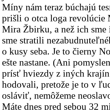
Míny nám teraz búchajú tes
prišli o otca loga revolúci
Mira Žbirku, a než ich sme i
sme stratili nezabudnuteľn
o kusy seba. Je to čierny N
ešte nastane. (Ani pomysle
prísť hviezdy z iných krají
hodovali, pretože je to v ľ
osláviť, nemôžeme neoslavo
Máte dnes pred sebou 32 m