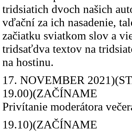
tridsiatich dvoch našich au
vďační za ich nasadenie, ta
začiatku sviatkom slov a vie
tridsaťdva textov na tridsi
na hostinu.
17. NOVEMBER 2021)(S
19.00)(ZAČÍNAME
Privítanie moderátora v
19.10)(ZAČÍNAME