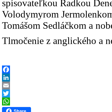
spisovateľkou Radkou Den
Volodymyrom Jermolenko
Tomášom Sedláčkom a nobe
Tlmočenie z anglického a n
Facebook
LinkedIn
Email
Twitter
WhatsApp
Share