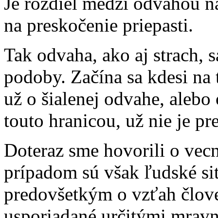
Je rozdiel medzi odvahou n
na preskočenie priepasti.
Tak odvaha, ako aj strach, 
podoby. Začína sa kdesi na t
už o šialenej odvahe, alebo 
touto hranicou, už nie je p
Doteraz sme hovorili o vec
prípadom sú však ľudské sit
predovšetkým o vzťah člove
usporiadané určitými mrav