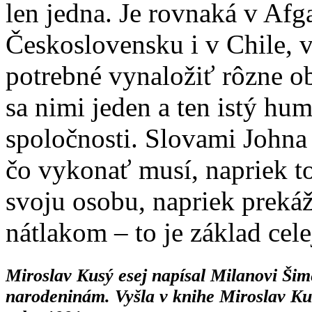
len jedna. Je rovnaká v Afg
Československu i v Chile, v
potrebné vynaložiť rôzne o
sa nimi jeden a ten istý hu
spoločnosti. Slovami John
čo vykonať musí, napriek 
svoju osobu, napriek prek
nátlakom – to je základ cel
Miroslav Kusý esej napísal Milanovi Šim
narodeninám. Vyšla v knihe Miroslav Kus