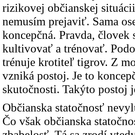
rizikovej občianskej situáci
nemusím prejaviť. Sama ose
koncepčná. Pravda, človek
kultivovať a trénovať. Pod
trénuje krotiteľ tigrov. Z m
vzniká postoj. Je to koncep
skutočnosti. Takýto postoj 
Občianska statočnosť nevylu
Čo však občianska statočnos
zbabelosť. Tá sa zrodí vtedy