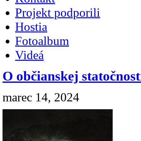
Projekt podporili
Hostia
Fotoalbum
Videá
O občianskej statočnost
marec 14, 2024