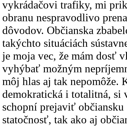
vykrádačovi trafiky, mi pri
obranu nespravodlivo prena
dôvodov. Občianska zbabelo
takýchto situáciách sústavn
je moja vec, že mám dosť vl
vyhýbať možným nepríjemno
môj hlas aj tak nepomôže. 
demokratická i totalitná, si
schopní prejaviť občiansku
statočnosť, tak ako aj obči