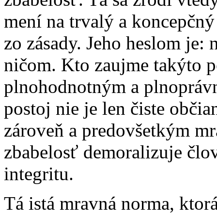
mení na trvalý a koncepčný
zo zásady. Jeho heslom je: n
ničom. Kto zaujme takýto po
plnohodnotným a plnopráv
postoj nie je len čiste obč
zároveň a predovšetkým mra
zbabelosť demoralizuje člo
integritu.
Tá istá mravná norma, ktorá