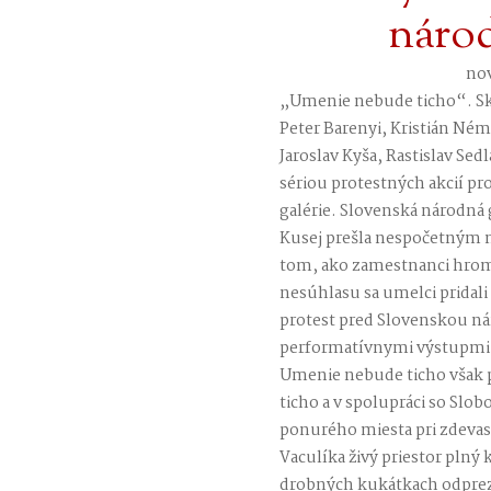
národ
nov
„Umenie nebude ticho“. Sku
Peter Barenyi, Kristián Ném
Jaroslav Kyša, Rastislav Sedl
sériou protestných akcií pro
galérie. Slovenská národná 
Kusej prešla nespočetným
tom, ako zamestnanci hrom
nesúhlasu sa umelci pridali 
protest pred Slovenskou n
performatívnymi výstupmi, 
Umenie nebude ticho však p
ticho a v spolupráci so Slo
ponurého miesta pri zdevas
Vaculíka živý priestor plný k
drobných kukátkach odprez