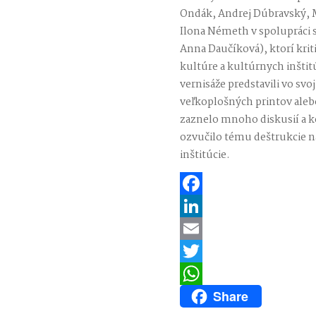
Ondák, Andrej Dúbravský, M
Ilona Németh v spolupráci
Anna Daučíková), ktorí kriti
kultúre a kultúrnych inštit
vernisáže predstavili vo svo
veľkoplošných printov alebo
zaznelo mnoho diskusií a 
ozvučilo tému deštrukcie naš
inštitúcie.
Facebook
LinkedIn
Email
Twitter
Share
WhatsApp