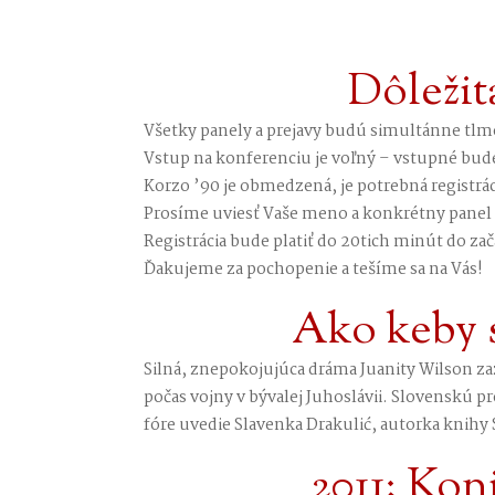
Dôležit
Všetky panely a prejavy budú simultánne tlmo
Vstup na konferenciu je voľný – vstupné bude 
Korzo ’90 je obmedzená, je potrebná registrá
Prosíme uviesť Vaše meno a konkrétny panel a
Registrácia bude platiť do 20tich minút do z
Ďakujeme za pochopenie a tešíme sa na Vás!
Ako keby 
Silná, znepokojujúca dráma Juanity Wilson 
počas vojny v bývalej Juhoslávii. Slovenskú
fóre uvedie Slavenka Drakulić, autorka knihy 
2011: Kon