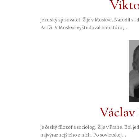
Vikto
je ruský spisovateľ. Žije v Moskve. Narodil sa 
Paríži. V Moskve vyštudoval literatúru,...
Václav
je český filozof a sociolog. Žije v Prahe. Bol 
najvýraznejšieho z nich. Po sovietskej...