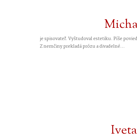
Micha
je spisovateľ. Vyštudoval estetiku. Píše povi
Z nemčiny prekladá prózu a divadelné...
Ivet