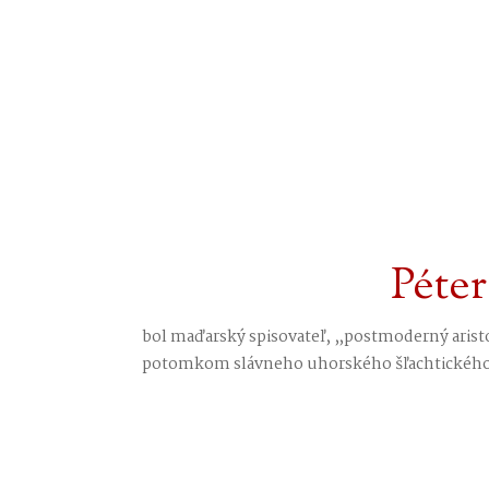
Péter
bol maďarský spisovateľ, „postmoderný arist
potomkom slávneho uhorského šľachtického