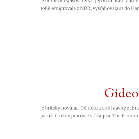
je nemecká spisovateľka. Jej otčim Karl Mar
1988 emigrovala z NDR, vysťahovala sa do Ha
Gideo
je britský novinár. Od roku 2006 hlavný zah
pätnásť rokov pracoval v časopise The Economi