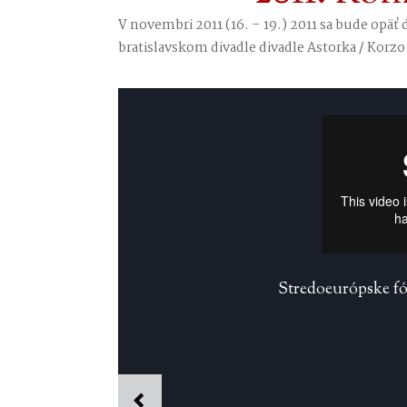
V novembri 2011 (16. – 19.) 2011 sa bude opäť
bratislavskom divadle divadle Astorka / Korzo
Stredoeurópske f