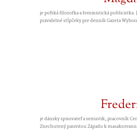
je poľská filozofka a feministická publicistka.
pravidelné stĺpčeky pre denník Gazeta Wyborc
Frederi
je dánsky spisovateľ a semiotik, pracovník Ce
Znechutený pasivitou Západu k masakrovaniu