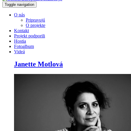
Toggle navigation
O nás
Pripravujú
O projekte
Kontakt
Projekt podporili
Hostia
Fotoalbum
Videá
Janette Motlová