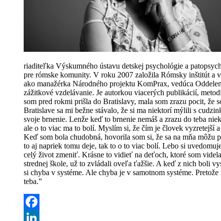
riaditeľka Výskumného ústavu detskej psycho­lógie a patopsyc
pre rómske komunity. V roku 2007 založila Rómsky inštitút a 
ako manažérka Národného projektu KomPrax, vedúca Oddelenia 
zážit­kové vzdelávanie. Je autorkou viacerých publikácií, meto
som pred rokmi prišla do Bratislavy, mala som zrazu pocit, že s
Bratislave sa mi bežne stávalo, že si ma niektorí mýlili s cudz
svoje brnenie. Lenže keď to brnenie nemáš a zrazu do teba niek
ale o to viac ma to bolí. Myslím si, že čím je človek vyzretejší 
Keď som bola chudobná, hovorila som si, že sa na mňa môžu poz
to aj napriek tomu deje, tak to o to viac bolí. Lebo si uvedomuješ
celý život zmeniť. Krásne to vidieť na deťoch, ktoré som videl
strednej škole, už to zvládali oveľa ťažšie. A keď z nich boli 
si chyba v systéme. Ale chyba je v samotnom systéme. Pretože m
teba.”
Facebook