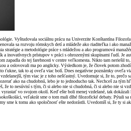
hológie. Vyštudovala sociálnu prácu na Univerzite Konštantína Filozo
venovala sa rozvoju rómskych detí a mládeže ako riaditeľka i ako mana
stratégie a metodológie práce s mládežou a ako programová manažérk
dík a inovatívnych prístupov v práci s ohrozenými skupinami ľudí. Je 
om zapadla do tej farebnosti v centre veľkomesta. Nikto tam neriešil t
inkou a oslovovali ma po anglicky. Výsledkom je, že človek potom zhodí
to ťukne, tak to aj oveľa viac bolí. Dnes negatívne poznámky oveľa via
a vzdelanejší, tým viac je z toho nešťastný. Uvedomuje si, že to, prečo sa
erať ako na chudobnú, lebo je to jednoducho tak. Nechceš za tým hľad
, že to nesúvisí s tým, či si alebo nie si chudobná, či si alebo nie si vzd
a vyrastať vo svojom okolí. Keď ešte boli menej vzdelané, tak dokázali
vysokoškoláci, veľakrát sme o tom mali dlhé filozofické debaty. Pýtali s
y sme k tomu ako spoločnosť ešte nedorástli. Uvedomíš si, že ty si ak