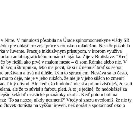
fa v Nitre. V minulosti pôsobila na Úrade splnomocnenkyne vlády SR
žérka pre oblasť rozvoja práce s rómskou mládežou. Neskôr pôsobila
a v Iuvente. Pracuje inkluzívnym prístupom, v ktorom využíva
autorkou autobiografického románu Cigánka. Žije v Bratislave. “Keď
o, čo by riešili ako prvé v malom meste – či som Rómka alebo nie. V
 tú svoju škrupinku, lebo má pocit, že si už nemusí brať so sebou
c prežívam a trvá mi dlhšie, kým to spracujem. Nestáva sa to často,
 mu to deje, nie je v jeho rukách, že nie je v jeho silách to zmeniť.
ať iný dôvod. Ale keď už chudobná nie si a pritom zisťuješ, že sa ti
elaná, ale že to súvisí s farbou pleti. A to je jediné, čo nedokážeš za
 lepšie zvládať rasistické poznámky okolia. Keď potom boli na
a ma: ‘To sa naozaj nikdy nezmení?’ Vtedy si zrazu uvedomíš, že nie ty
o človek dorástla na vyššiu úroveň, než dorástla spoločnosť okolo