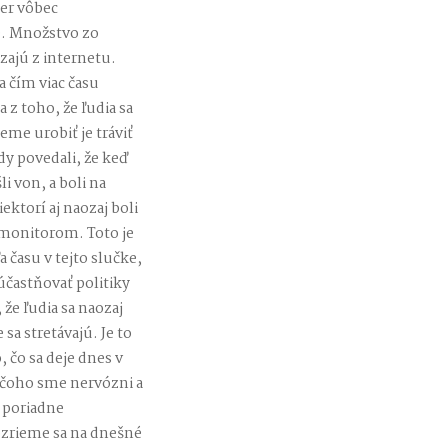
er vôbec
e. Množstvo zo
zajú z internetu.
 a čím viac času
 z toho, že ľudia sa
eme urobiť je tráviť
dy povedali, že keď
li von, a boli na
ektorí aj naozaj boli
s monitorom. Toto je
 času v tejto slučke,
účastňovať politiky
že ľudia sa naozaj
sa stretávajú. Je to
 čo sa deje dnes v
z čoho sme nervózni a
i poriadne
ozrieme sa na dnešné