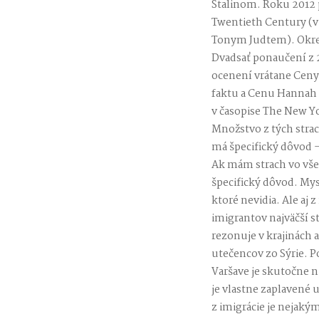
Stalinom. Roku 2012 
Twentieth Century (v
Tonym Judtem). Okrem
Dvadsať ponaučení z 2
ocenení vrátane Ceny R
faktu a Cenu Hannah 
v časopise The New Y
Množstvo z tých strac
má špecifický dôvod –
Ak mám strach vo všeo
špecifický dôvod. Mys
ktoré nevidia. Ale aj 
imigrantov najväčší st
rezonuje v krajinách
utečencov zo Sýrie. 
Varšave je skutočne n
je vlastne zaplavené
z imigrácie je nejaký