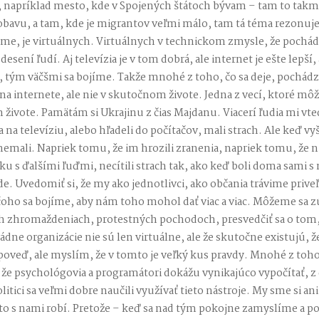
napríklad mesto, kde v Spojených štátoch bývam – tam to takm
bavu, a tam, kde je migrantov veľmi málo, tam tá téma rezonuj
eme, je virtuálnych. Virtuálnych v technickom zmysle, že pochád
desení ľudí. Aj televízia je v tom dobrá, ale internet je ešte lepší,
, tým väčšmi sa bojíme. Takže mnohé z toho, čo sa deje, pochádza
i na internete, ale nie v skutočnom živote. Jedna z vecí, ktoré môž
 živote. Pamätám si Ukrajinu z čias Majdanu. Viacerí ľudia mi vte
a na televíziu, alebo hľadeli do počítačov, mali strach. Ale keď vyš
nemali. Napriek tomu, že im hrozili zranenia, napriek tomu, že ni
ku s ďalšími ľuďmi, necítili strach tak, ako keď boli doma sami 
. Uvedomiť si, že my ako jednotlivci, ako občania trávime priveľa
 čoho sa bojíme, aby nám toho mohol dať viac a viac. Môžeme sa z
ch zhromaždeniach, protestných pochodoch, presvedčiť sa o tom, 
dne organizácie nie sú len virtuálne, ale že skutočne existujú, že 
veď, ale myslím, že v tomto je veľký kus pravdy. Mnohé z toho,
m, že psychológovia a programátori dokážu vynikajúco vypočítať, 
itici sa veľmi dobre naučili využívať tieto nástroje. My sme si an
 s nami robí. Pretože – keď sa nad tým pokojne zamyslíme a p