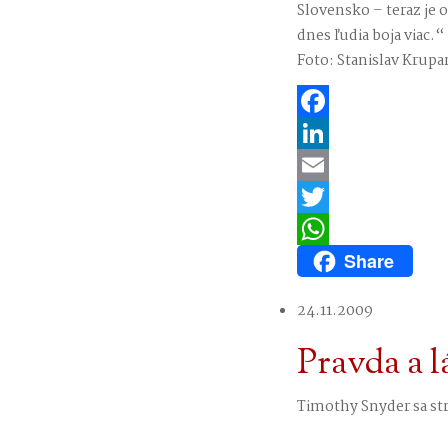
Slovensko – teraz je 
dnes ľudia boja viac.“
Foto: Stanislav Krupar 
Facebook
LinkedIn
Email
Twitter
Share
WhatsApp
24.11.2009
Pravda a l
Timothy Snyder sa st