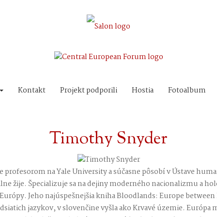
Kontakt
Projekt podporili
Hostia
Fotoalbum
Timothy Snyder
 Je profesorom na Yale University a súčasne pôsobí v Ústave hum
e žije. Špecializuje sa na dejiny moderného nacionalizmu a hol
Európy. Jeho najúspešnejšia kniha Bloodlands: Europe between H
dsiatich jazykov, v slovenčine vyšla ako Krvavé územie. Európa 