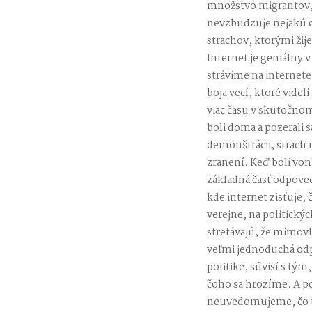
množstvo migrantov, 
nevzbudzuje nejakú o
strachov, ktorými žij
Internet je geniálny v 
strávime na internete
boja vecí, ktoré videl
viac času v skutočnom
boli doma a pozerali s
demonštrácii, strach 
zranení. Keď boli von
základná časť odpovede
kde internet zisťuje,
verejne, na politický
stretávajú, že mimovlá
veľmi jednoduchá odpo
politike, súvisí s tý
čoho sa hrozíme. A pol
neuvedomujeme, čo to