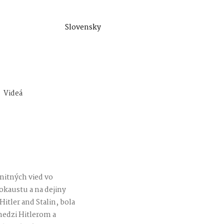
Slovensky
Videá
anitných vied vo
okaustu a na dejiny
itler and Stalin, bola
medzi Hitlerom a