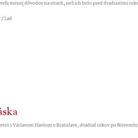
oveľa menej dôvodov na strach, než ich bolo pred dvadsiatimi rokm
/ Laif
áska
retol s Václavom Havlom v Bratislave, dvadsať rokov po Novembr