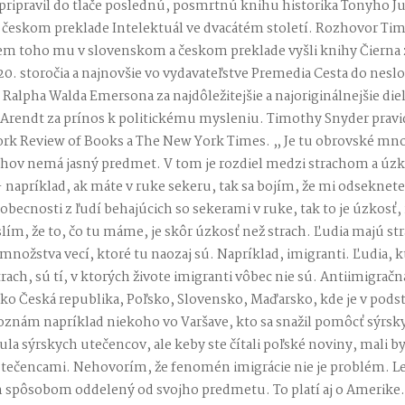
pripravil do tlače poslednú, posmrtnú knihu historika Tonyho J
 českom preklade Intelektuál ve dvacátém století. Rozhovor Ti
 toho mu v slovenskom a českom preklade vyšli knihy Čierna z
0. storočia a najnovšie vo vydavateľstve Premedia Cesta do nes
alpha Walda Emersona za najdôležitejšie a najoriginálnejšie dielo
Arendt za prínos k politickému mysleniu. Timothy Snyder pravid
ork Review of Books a The New York Times. „ Je tu obrovské mno
hov nemá jasný predmet. V tom je rozdiel medzi strachom a úzko
 napríklad, ak máte v ruke sekeru, tak sa bojím, že mi odseknet
becnosti z ľudí behajúcich so sekerami v ruke, tak to je úzkos
lím, že to, čo tu máme, je skôr úzkosť než strach. Ľudia majú s
z množstva vecí, ktoré tu naozaj sú. Napríklad, imigranti. Ľudia, k
rach, sú tí, v ktorých živote imigranti vôbec nie sú. Antiimigračn
 ako Česká republika, Poľsko, Slovensko, Maďarsko, kde je v pod
Poznám napríklad niekoho vo Varšave, kto sa snažil pomôcť sýrs
ula sýrskych utečencov, ale keby ste čítali poľské noviny, mali b
 utečencami. Nehovorím, že fenomén imigrácie nie je problém. L
m spôsobom oddelený od svojho predmetu. To platí aj o Amerike.