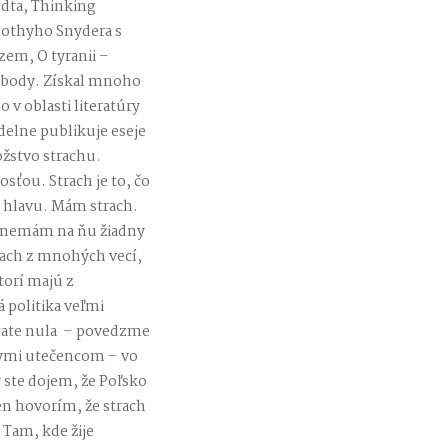
udta, Thinking
mothyho Snydera s
em, O tyranii –
lobody. Získal mnoho
 v oblasti literatúry
elne publikuje eseje
žstvo strachu.
sťou. Strach je to, čo
e hlavu. Mám strach.
ť, nemám na ňu žiadny
trach z mnohých vecí,
torí majú z
á politika veľmi
state nula – povedzme
kymi utečencom – vo
y ste dojem, že Poľsko
en hovorím, že strach
 Tam, kde žije