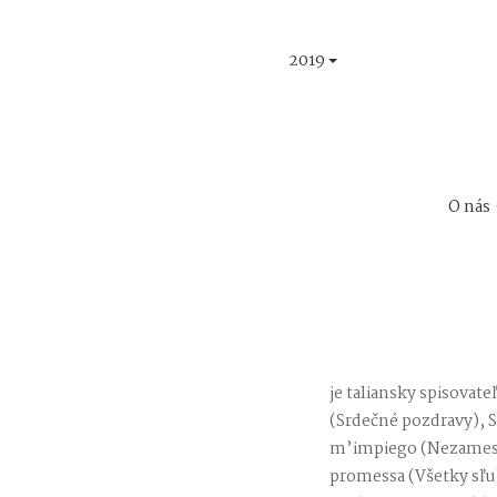
2019
O nás
je taliansky spisovate
(Srdečné pozdravy), S
m’impiego (Nezamestná
promessa (Všetky sľub