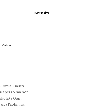
Slovensky
Videá
Cordiali saluti
 Mi spezzo ma non
škola) a Ogni
arca Paoliniho.