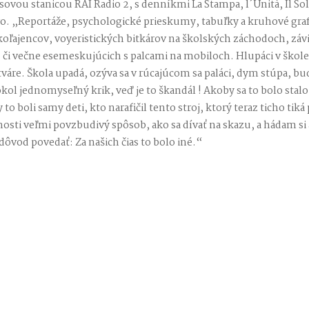
sovou stanicou RAI Radio 2, s denníkmi La Stampa, l´Unità, Il Sol
ro. „Reportáže, psychologické prieskumy, tabuľky a kruhové gra
oľajencov, voyeristických bitkárov na školských záchodoch, závi
či večne esemeskujúcich s palcami na mobiloch. Hlupáci v škole
váre. Škola upadá, ozýva sa v rúcajúcom sa paláci, dym stúpa, bud
kol jednomyseľný krik, veď je to škandál ! Akoby sa to bolo stalo
o boli samy deti, kto narafičil tento stroj, ktorý teraz ticho tiká
nosti veľmi povzbudivý spôsob, ako sa dívať na skazu, a hádam si 
dôvod povedať: Za našich čias to bolo iné.“