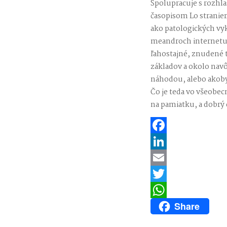
Spolupracuje s rozhla
časopisom Lo stranie
ako patologických vyk
meandroch internetu 
ľahostajné, znudené t
základov a okolo navô
náhodou, alebo akoby t
Čo je teda vo všeobec
na pamiatku, a dobrý 
Facebook
LinkedIn
Email
Twitter
Share
WhatsApp