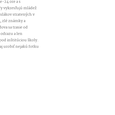
e-24 ore a s
fy vykresľujú mládež
slákov stratených v
, zlé známky a
ova sa trasie od
 odrazu a len
 pod inštitúciou školy.
aj urobiť nejakú fotku