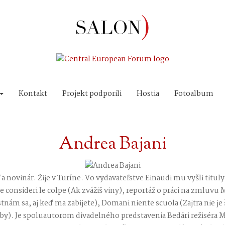
Kontakt
Projekt podporili
Hostia
Fotoalbum
Andrea Bajani
ľ a novinár. Žije v Turíne. Vo vydavateľstve Einaudi mu vyšli tituly 
e consideri le colpe (Ak zvážiš viny), reportáž o práci na zmluvu
m sa, aj keď ma zabijete), Domani niente scuola (Zajtra nie je 
y). Je spoluautorom divadelného predstavenia Bedári režiséra M