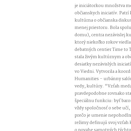
je iniciátorkou množstva 
občianskych iniciatív. Patr
kultúrna o občianska disku
menej priestoru. Bola spo
domu), centra nezávislej k
ktorý niekoľko rokov viedla
debatných centier Time to T
stala živým kultúrnym a o
desiatky nezávislých iniciatí
vo Viedni. Vytvorila a koor
Humanities – urbánny salón
vedy, kultúry. “Vzťah med
pravdepodobne rovnako sta
špeciálnu funkciu: byť bar
vždy spoločnosť o sebe učí, z
prečo je umenie nepohodlné
režimy definujú svoj vzťah
o povahe samotných týchto 