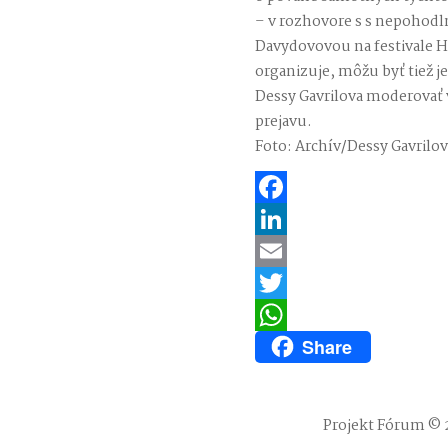
– v rozhovore s s nepohod
Davydovovou na festivale H
organizuje, môžu byť tiež 
Dessy Gavrilova moderovať v
prejavu.
Foto: Archív/Dessy Gavrilov
Facebook
LinkedIn
Email
Twitter
Share
WhatsApp
Projekt Fórum © 