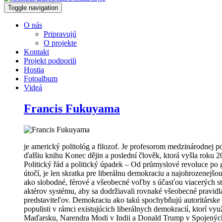
Toggle navigation
O nás
Pripravujú
O projekte
Kontakt
Projekt podporili
Hostia
Fotoalbum
Videá
Francis Fukuyama
je americký politológ a filozof. Je profesorom medzinárodnej 
ďalšiu knihu Konec dějin a poslední člověk, ktorá vyšla roku 
Politický řád a politický úpadek – Od průmyslové revoluce po g
útočí, je len skratka pre liberálnu demokraciu a najohrozenejš
ako slobodné, férové a všeobecné voľby s účasťou viacerých st
aktérov systému, aby sa dodržiavali rovnaké všeobecné pravid
predstaviteľov. Demokraciu ako takú spochybňujú autoritárske 
populisti v rámci existujúcich liberálnych demokracií, ktorí v
Maďarsku, Narendra Modi v Indii a Donald Trump v Spojených š