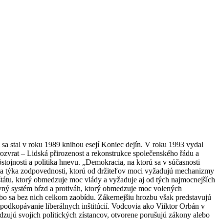
 sa stal v roku 1989 knihou esejí Koniec dejín. V roku 1993 vydal
ozvrat – Lidská přirozenost a rekonstrukce společenského řádu a
tojnosti a politika hnevu. „Demokracia, na ktorú sa v súčasnosti
ka sa týka zodpovednosti, ktorú od držiteľov moci vyžadujú mechanizmy
štátu, ktorý obmedzuje moc vlády a vyžaduje aj od tých najmocnejších
avný systém bŕzd a protiváh, ktorý obmedzuje moc volených
ebo sa bez nich celkom zaobídu. Zákernejšiu hrozbu však predstavujú
 podkopávanie liberálnych inštitúcií. Vodcovia ako Viiktor Orbán v
ujú svojich politických zístancov, otvorene porušujú zákony alebo