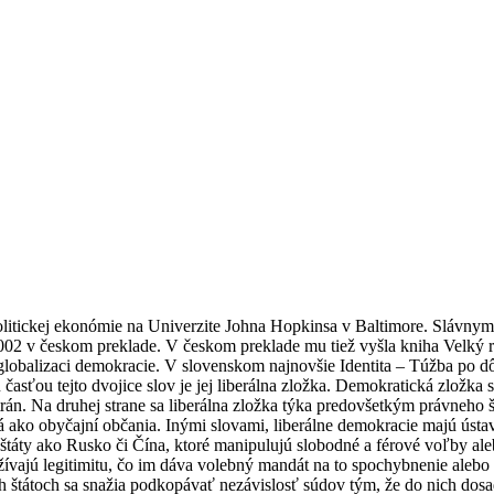
politickej ekonómie na Univerzite Johna Hopkinsa v Baltimore. Slávnym
2002 v českom preklade. V českom preklade mu tiež vyšla kniha Velký r
lobalizaci demokracie. V slovenskom najnovšie Identita – Túžba po dôs
ou časťou tejto dvojice slov je jej liberálna zložka. Demokratická zlož
rán. Na druhej strane sa liberálna zložka týka predovšetkým právneho 
lá ako obyčajní občania. Inými slovami, liberálne demokracie majú úst
štáty ako Rusko či Čína, ktoré manipulujú slobodné a férové voľby al
yužívajú legitimitu, čo im dáva volebný mandát na to spochybnenie alebo
tátoch sa snažia podkopávať nezávislosť súdov tým, že do nich dosadz