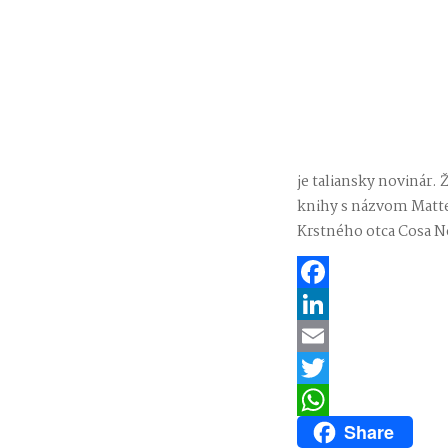
je taliansky novinár.
knihy s názvom Matteo
Krstného otca Cosa No
Facebook
LinkedIn
Email
Twitter
Share
WhatsApp