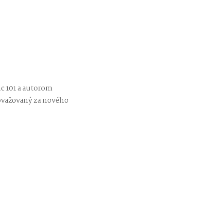
mc 101 a autorom
považovaný za nového