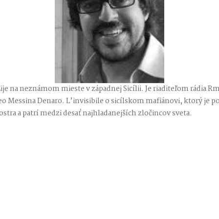
 Žije na neznámom mieste v západnej Sicílii. Je riaditeľom rádia R
 Messina Denaro. L’invisibile o sicílskom mafiánovi, ktorý je 
stra a patrí medzi desať najhladanejších zločincov sveta.