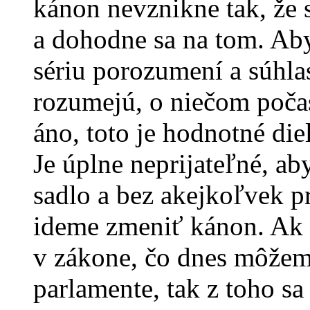
kánon nevznikne tak, že s
a dohodne sa na tom. Aby
sériu porozumení a súhlas
rozumejú, o niečom počas
áno, toto je hodnotné diel
Je úplne neprijateľné, a
sadlo a bez akejkoľvek pr
ideme zmeniť kánon. Ak 
v zákone, čo dnes môže
parlamente, tak z toho sa