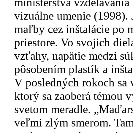
ministerstva vzdelávania
vizuálne umenie (1998). J
maľby cez inštalácie po
priestore. Vo svojich di
vzťahy, napätie medzi s
pôsobením plastík a inšta
V posledných rokoch sa v
ktorý sa zaoberá témou v
svetom meradle. „Maďars
veľmi zlým smerom. Tam,