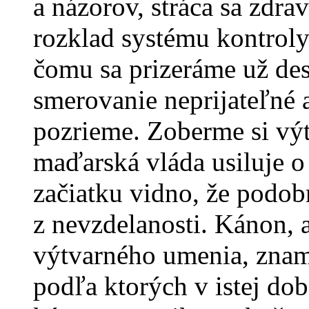
a názorov, stráca sa zdra
rozklad systému kontroly 
čomu sa prizeráme už des
smerovanie neprijateľné 
pozrieme. Zoberme si vý
maďarská vláda usiluje 
začiatku vidno, že podo
z nevzdelanosti. Kánon, a
výtvarného umenia, znam
podľa ktorých v istej do