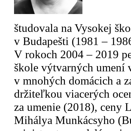
študovala na Vysokej šk
v Budapešti (1981 – 1986
V rokoch 2004 – 2019 pe
škole výtvarných umení v
v mnohých domácich a za
držiteľkou viacerých oce
za umenie (2018), ceny 
Mihálya Munkácsyho (Bu