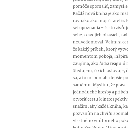
pomôže spomaliť, zamyslieť s
Každá nová kniha je ako mal
rovnako ako moji čitatelia. 
sebapoznania – často zisťuj
sebe, o svojich obavách, ra
neuvedomoval. Veľmi si cením
že každý príbeh, ktorý vyt
momentom pokoja, inšpirác
zaujíma, ako ľudia reagujú n
Sledujem, čo ich oslovuje, 
sa, a to mi pomáha lepšie p
samému. Myslím, že práve v
jednoduché kresby a príbeh
otvoriť cestu k introspektí
snažím, aby každá kniha, ka
pozvaním na chvíľu spomal
vlastného vnútorného pok