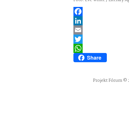
Foto: Eve White / Literary 
Facebook
LinkedIn
Email
Twitter
Share
WhatsApp
Projekt Fórum © 