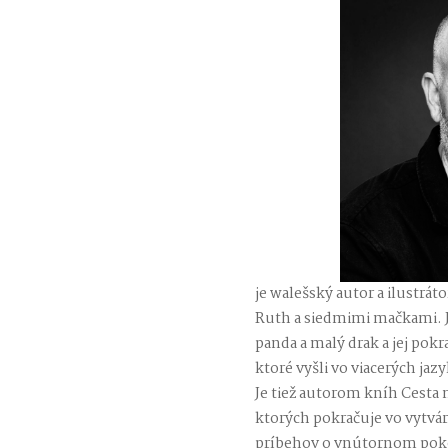
je walešský autor a ilustrá
Ruth a siedmimi mačkami. J
panda a malý drak a jej pok
ktoré vyšli vo viacerých jaz
Je tiež autorom kníh Cesta 
ktorých pokračuje vo vytv
príbehov o vnútornom pokoj