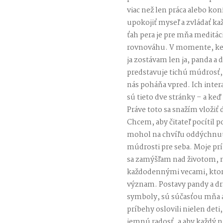
viac než len práca alebo kon
upokojiť myseľ a zvládať k
ťah pera je pre mňa meditá
rovnováhu. V momente, keď 
ja zostávam len ja, panda a 
predstavuje tichú múdrosť, 
nás poháňa vpred. Ich inter
sú tieto dve stránky – a ke
Práve toto sa snažím vložiť
Chcem, aby čitateľ pocítil po
mohol na chvíľu oddýchnuť,
múdrosti pre seba. Moje pr
sa zamýšľam nad životom, 
každodennými vecami, ktoré
význam. Postavy pandy a dr
symboly, sú súčasťou mňa a
príbehy oslovili nielen deti,
jemnú radosť, a aby každý n