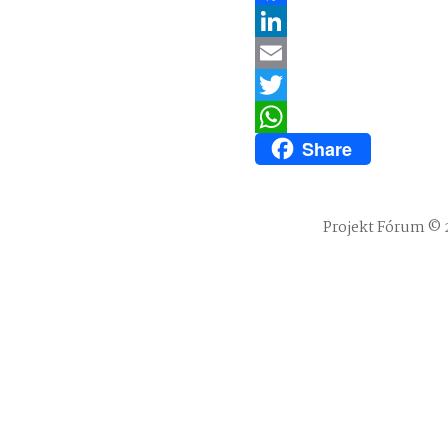
Facebook
LinkedIn
Email
Twitter
Share
WhatsApp
Projekt Fórum © 