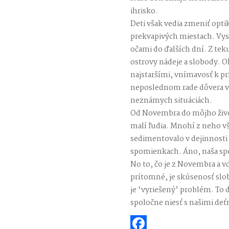
ihrisko.
Deti však vedia zmeniť opti
prekvapivých miestach. Vys
očami do ďalších dní. Z teku
ostrovy nádeje a slobody. O
najstaršími, vnímavosť k prí
neposlednom rade dôvera v t
neznámych situáciách.
Od Novembra do môjho života
malí ľudia. Mnohí z neho však
sedimentovalo v dejinnosti 
spomienkach. Áno, naša sp
No to, čo je z Novembra a 
prítomné, je skúsenosť slob
je ‘vyriešený’ problém. T
spoločne niesť s našimi deť