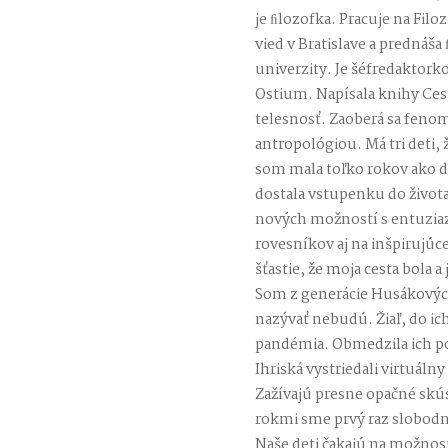
je ﬁlozofka. Pracuje na Fi
vied v Bratislave a prednáš
univerzity. Je šéfredaktor
Ostium. Napísala knihy Ces
telesnosť. Zaoberá sa fen
antropológiou. Má tri deti,
som mala toľko rokov ako d
dostala vstupenku do života
nových možností s entuzia
rovesníkov aj na inšpirujúc
šťastie, že moja cesta bola a
Som z generácie Husákových 
nazývať nebudú. Žiaľ, do ic
pandémia. Obmedzila ich poh
Ihriská vystriedali virtuál
Zažívajú presne opačné skú
rokmi sme prvý raz slobodn
Naše deti čakajú na možno