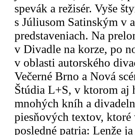
spevák a režisér. Vyše št
s Júliusom Satinským v 
predstaveniach. Na prelo
v Divadle na korze, po 
v oblasti autorského div
Večerné Brno a Nová scén
Štúdia L+S, v ktorom aj h
mnohých kníh a divadelný
piesňových textov, ktoré
posledné patria: Lenže j