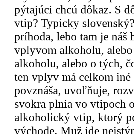
pýtajúci chcú dôkaz. S d
vtip? Typicky slovenský
príhoda, lebo tam je ná
vplyvom alkoholu, alebo
alkoholu, alebo o tých, 
ten vplyv má celkom iné
povznáša, uvoľňuje, rozv
svokra plnia vo vtipoch 
alkoholický vtip, ktorý 
východe. Muž ide neist