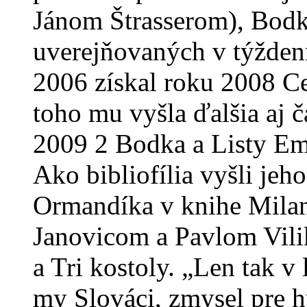
Jánom Štrasserom), Bodk
uverejňovaných v týžden
2006 získal roku 2008 C
toho mu vyšla ďalšia aj 
2009 2 Bodka a Listy Emi
Ako bibliofília vyšli jeh
Ormandíka v knihe Milan
Janovicom a Pavlom Vilik
a Tri kostoly. „Len tak v 
my Slováci, zmysel pre h