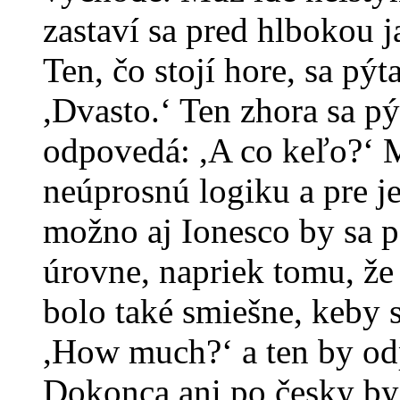
zastaví sa pred hlbokou j
Ten, čo stojí hore, sa pý
,Dvasto.‘ Ten zhora sa pý
odpovedá: ,A co keľo?‘ M
neúprosnú logiku a pre j
možno aj Ionesco by sa po
úrovne, napriek tomu, že 
bolo také smiešne, keby 
,How much?‘ a ten by od
Dokonca ani po česky by 