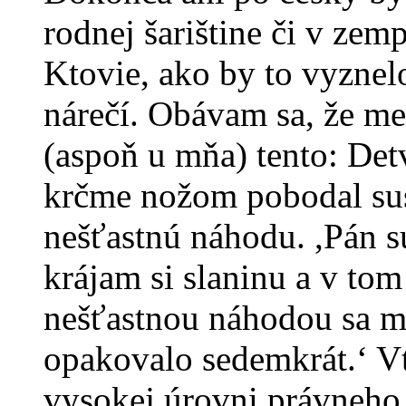
rodnej šarištine či v zemp
Ktovie, ako by to vyzne
nárečí. Obávam sa, že me
(aspoň u mňa) tento: Det
krčme nožom pobodal suse
nešťastnú náhodu. ,Pán s
krájam si slaninu a v tom 
nešťastnou náhodou sa mi
opakovalo sedemkrát.‘ Vt
vysokej úrovni právneho