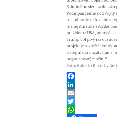
mobilizovať. Objem bol obr
Kriminálne siete sa dokážu p
Počas pandémie a od vojny n
to podporilo pašovanie a il
Južnej Amerike a Afrike. K
prezidenta USA, pomyslel so
Trump bol prvý raz odsúdený
projekt je rozložiť demokra
Deregulácia a uzatváranie h
organizovaný zločin.“
Foto: Roberto Ricciuti / Ge
Facebook
LinkedIn
Email
Twitter