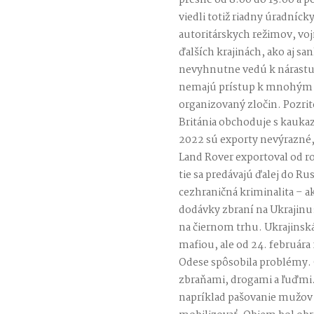
presne od 8:00 do 13:00 a 
viedli totiž riadny úradníck
autoritárskych režimov, vo
ďalších krajinách, ako aj sa
nevyhnutne vedú k nárastu 
nemajú prístup k mnohým 
organizovaný zločin. Pozrit
Británia obchoduje s kauka
2022 sú exporty nevýrazné
Land Rover exportoval od ro
tie sa predávajú ďalej do Ru
cezhraničná kriminalita – ak
dodávky zbraní na Ukrajinu: 
na čiernom trhu. Ukrajinsk
mafiou, ale od 24. februára
Odese spôsobila problémy. 
zbraňami, drogami a ľuďmi. 
napríklad pašovanie mužov 