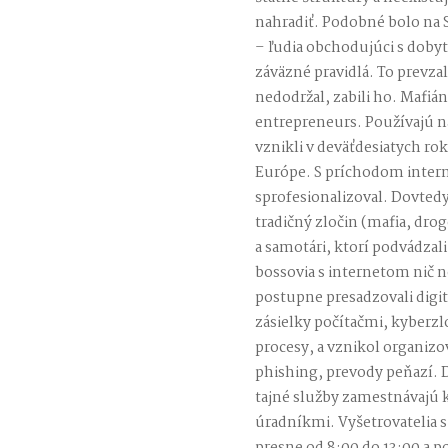
nahradiť. Podobné bolo na Si
– ľudia obchodujúci s doby
záväzné pravidlá. To prevz
nedodržal, zabili ho. Mafián
entrepreneurs. Používajú n
vznikli v deväťdesiatych r
Európe. S príchodom intern
sprofesionalizoval. Dovtedy
tradičný zločin (mafia, drog
a samotári, ktorí podvádzali 
bossovia s internetom nič ne
postupne presadzovali digit
zásielky počítačmi, kyberzl
procesy, a vznikol organiz
phishing, prevody peňazí. 
tajné služby zamestnávajú k
úradníkmi. Vyšetrovatelia si