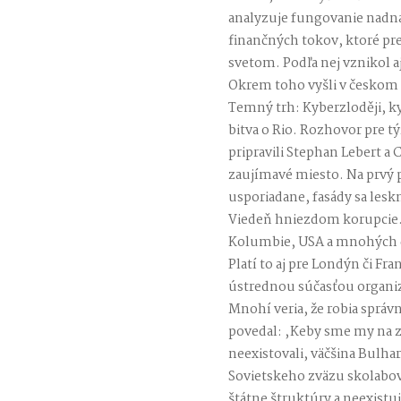
analyzuje fungovanie nadná
finančných tokov, ktoré pr
svetom. Podľa nej vznikol 
Okrem toho vyšli v českom p
Temný trh: Kyberzloději, ky
bitva o Rio. Rozhovor pre t
pripravili Stephan Lebert a 
zaujímavé miesto. Na prvý 
usporiadane, fasády sa leskn
Viedeň hniezdom korupcie. 
Kolumbie, USA a mnohých ďa
Platí to aj pre Londýn či Fr
ústrednou súčasťou organiz
Mnohí veria, že robia správ
povedal: ‚Keby sme my na z
neexistovali, väčšina Bulha
Sovietskeho zväzu skolabov
štátne štruktúry a neexist