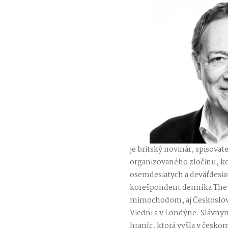
je britský novinár, spisova
organizovaného zločinu, ko
osemdesiatych a deväťdesia
korešpondent denníka The 
mimochodom, aj Českosloven
Viedni a v Londýne. Slávnym
hraníc, ktorá vyšla v česko