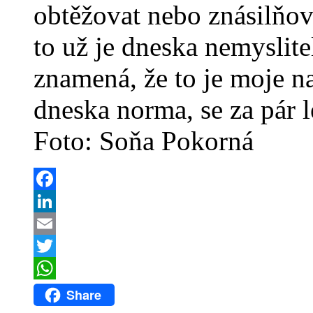
obtěžovat nebo znásilňov
to už je dneska nemyslit
znamená, že to je moje na
dneska norma, se za pár l
Foto: Soňa Pokorná
Facebook
LinkedIn
Email
Twitter
WhatsApp
Share