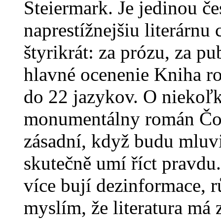
Steiermark. Je jedinou če
naprestížnejšiu literárnu
štyrikrát: za prózu, za pu
hlavné ocenenie Kniha ro
do 22 jazykov. O niekoľk
monumentálny román Čok
zásadní, když budu mluvit
skutečně umí říct pravdu
více bují dezinformace, r
myslím, že literatura má