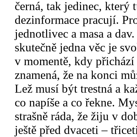
černá, tak jedinec, který 
dezinformace pracují. Pr
jednotlivec a masa a dav.
skutečně jedna věc je sv
v momentě, kdy přichází n
znamená, že na konci můž
Lež musí být trestná a k
co napíše a co řekne. Mys
strašně ráda, že žiju v do
ještě před dvaceti – třice