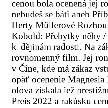
cenou bola ocenená jej 
nebudeš se báti aneb Pří
Herty Müllerové Rozhou
Kobold: Přebytky něhy /
k dějinám radosti. Na z
rovnomenný film. Jej ro
v Číne, kde má zákaz vst
opäť ocenenie Magnesia L
olova získala iež prestí
Preis 2022 a rakúsku cen