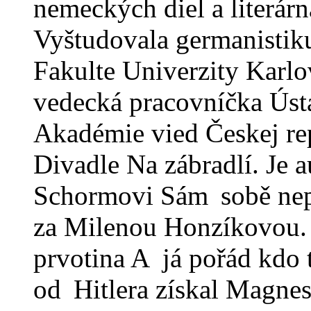
nemeckých diel a literárn
Vyštudovala germanistiku
Fakulte Univerzity Karlo
vedecká pracovníčka Ústa
Akadémie vied Českej re
Divadle Na zábradlí. Je 
Schormovi Sám sobě nepř
za Milenou Honzíkovou. 
prvotina A já pořád kdo 
od Hitlera získal Magnesi