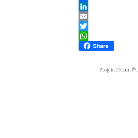
Facebook
LinkedIn
Email
Twitter
Share
WhatsApp
Projekt Fórum © 