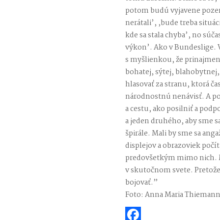
potom budú vyjavene pozera
nerátali’, ,bude treba situá
kde sa stala chyba’, no súč
výkon’. Ako v Bundeslige. 
s myšlienkou, že prinajmen
bohatej, sýtej, blahobytne
hlasovať za stranu, ktorá č
národnostnú nenávisť. A po
a cestu, ako posilniť a podp
a jeden druhého, aby sme sa
špirále. Mali by sme sa an
displejov a obrazoviek počít
predovšetkým mimo nich. M
v skutočnom svete. Pretože 
bojovať.”
Foto: Anna Maria Thiemann