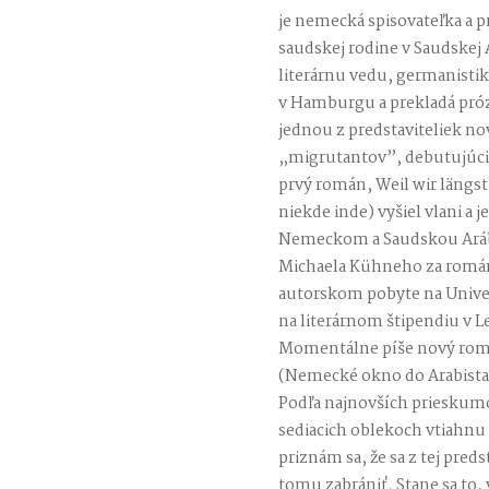
je nemecká spisovateľka a p
saudskej rodine v Saudskej 
literárnu vedu, germanistiku
v Hamburgu a prekladá prózu
jednou z predstaviteliek no
„migrutantov”, debutujúci
prvý román, Weil wir längs
niekde inde) vyšiel vlani a j
Nemeckom a Saudskou Aráb
Michaela Kühneho za román
autorskom pobyte na Univer
na literárnom štipendiu v L
Momentálne píše nový romá
(Nemecké okno do Arabista
Podľa najnovších prieskumo
sediacich oblekoch vtiahnu a
priznám sa, že sa z tej pred
tomu zabrániť. Stane sa to, 