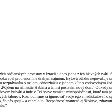
ých občianskych protestov v Izraeli a dnes jedna z ich hlavných tvárí. S
ebooku apel proti enormne drahým nájmom. Bytovú otázku nepovažuje sam
a to rozprávaním o malom jednoizbáku v jednom kúte s vodovodným koh
 sa: ,Pôjdem na námestie Habima a tam si postavím nový dom.‘ Odkedy sme
dovom bulvári a inde v Tel Avive vznikať minispoločnosti, ktoré tam pos
vých táborov. Rozhodli sme sa ignorovať svoje ego a nediskutovať o sp
 čo nás spojí – a zabralo to. Bezpečnosť znamená aj školstvo, zdravotn
elu.“