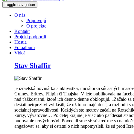
Toggle navigation
O nás
Pripravujú
O projekte
Kontakt
Projekt podporili
Hostia
Fotoalbum
Videá
Stav Shaffir
je izraelská novinárka a aktivistka, iniciátorka súčasných masov
Guiney, Eritrey, Filipín či Thajska. V lete publikovala na fac
nad ťažkosťami, ktoré ich denno-denne obklopujú. „Začalo s
desiati netrpezliví vyhlásili, že už toho majú dosť, a rozhodli
sociálnej spravodlivosti. Každých sto metrov začali na Rotschil
kurzy, vývarovne… Po celej krajine je viac ako päťdesiat stano
budovanie nových osád. Povedali sme si: sústreďme sa na niečo,
angažovať sa, aby si ostatní o nich nepomysleli, že sú proti Izra