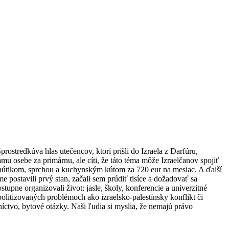
prostredkúva hlas utečencov, ktorí prišli do Izraela z Darfúru,
u osebe za primárnu, ale cíti, že táto téma môže Izraelčanov spojiť
útikom, sprchou a kuchynským kútom za 720 eur na mesiac. A ďalší
 postavili prvý stan, začali sem prúdiť tisíce a dožadovať sa
tupne organizovali život: jasle, školy, konferencie a univerzitné
olitizovaných problémoch ako izraelsko-palestínsky konflikt či
íctvo, bytové otázky. Naši ľudia si myslia, že nemajú právo