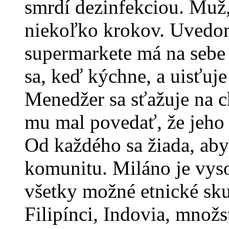
smrdí dezinfekciou. Muž,
niekoľko krokov. Uvedomí
supermarkete má na sebe
sa, keď kýchne, a uisťuje 
Menedžer sa sťažuje na c
mu mal povedať, že jeho 
Od každého sa žiada, aby 
komunitu. Miláno je vys
všetky možné etnické sku
Filipínci, Indovia, mno