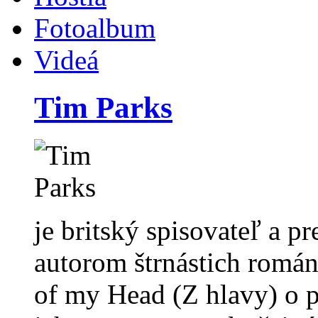
Fotoalbum
Videá
Tim Parks
je britský spisovateľ a pr
autorom štrnástich romá
of my Head (Z hlavy) o 