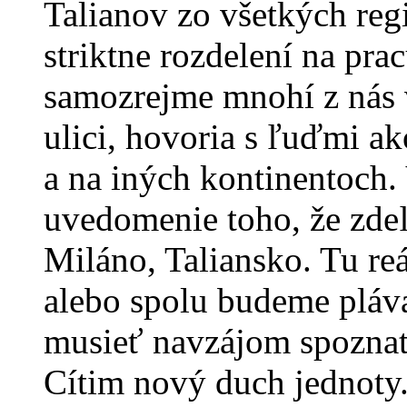
Talianov zo všetkých reg
striktne rozdelení na pra
samozrejme mnohí z nás 
ulici, hovoria s ľuďmi ak
a na iných kontinentoch.
uvedomenie toho, že zdeľ
Miláno, Taliansko. Tu reá
alebo spolu budeme plá
musieť navzájom spoznať,
Cítim nový duch jednoty.