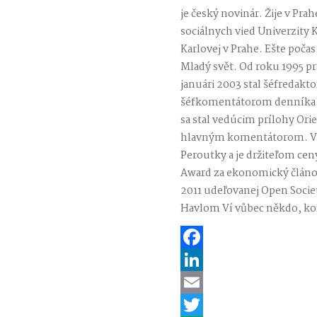
je český novinár. Žije v Pra
sociálnych vied Univerzity 
Karlovej v Prahe. Ešte poča
Mladý svět. Od roku 1995 pr
januári 2003 stal šéfredakto
šéfkomentátorom denníka 
sa stal vedúcim prílohy Ori
hlavným komentátorom. V 
Peroutky a je držiteľom cen
Award za ekonomický článok
2011 udeľovanej Open Socie
Havlom Ví vůbec někdo, k
Facebook
LinkedIn
Email