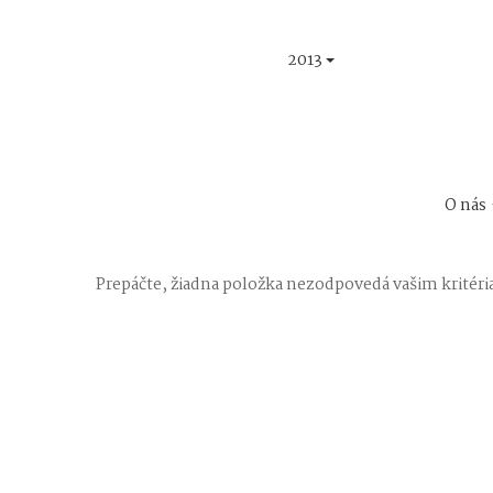
2013
O nás
Prepáčte, žiadna položka nezodpovedá vašim kritér