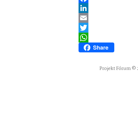
Facebook
LinkedIn
Email
Twitter
Share
WhatsApp
Projekt Fórum © 