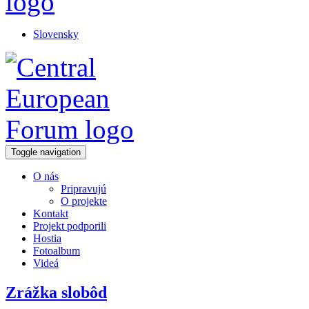
Slovensky
Toggle navigation
O nás
Pripravujú
O projekte
Kontakt
Projekt podporili
Hostia
Fotoalbum
Videá
Zrážka slobôd