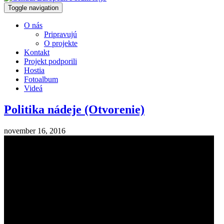
Toggle navigation
O nás
Pripravujú
O projekte
Kontakt
Projekt podporili
Hostia
Fotoalbum
Videá
Politika nádeje (Otvorenie)
november 16, 2016