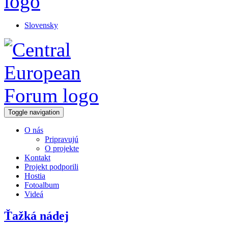
Slovensky
Toggle navigation
O nás
Pripravujú
O projekte
Kontakt
Projekt podporili
Hostia
Fotoalbum
Videá
Ťažká nádej