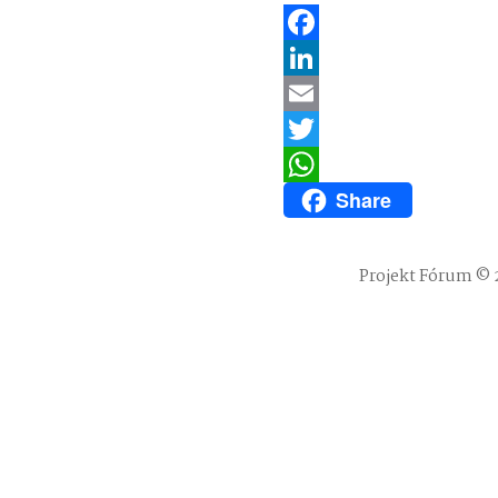
Facebook
LinkedIn
Email
Twitter
Share
WhatsApp
Projekt Fórum © 