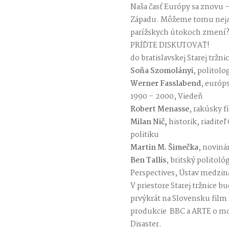
Naša časť Európy sa znovu 
Západu. Môžeme tomu nejak
parížskych útokoch zmení
PRÍĎTE DISKUTOVAŤ!
do bratislavskej Starej tržni
Soňa Szomolányi
, politolo
Werner Fasslabend
, európ
1990 – 2000, Viedeň
Robert Menasse
, rakúsky f
Milan Nič,
historik, riadite
politiku
Martin M. Šimečka
, novinár
Ben Tallis
, britský politol
Perspectives, Ústav medzin
V priestore Starej tržnice 
prvýkrát na Slovensku film 
produkcie BBC a ARTE o m
Disaster.