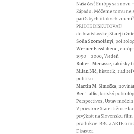
Naša časť Európy sa znovu 
Západu. Môžeme tomu nejak
parížskych útokoch zmení
PRÍĎTE DISKUTOVAŤ!
do bratislavskej Starej tržni
Soňa Szomolányi
, politolo
Werner Fasslabend
, európ
1990 – 2000, Viedeň
Robert Menasse
, rakúsky f
Milan Nič,
historik, riadite
politiku
Martin M. Šimečka
, novinár
Ben Tallis
, britský politol
Perspectives, Ústav medzin
V priestore Starej tržnice 
prvýkrát na Slovensku film 
produkcie BBC a ARTE o m
Disaster.