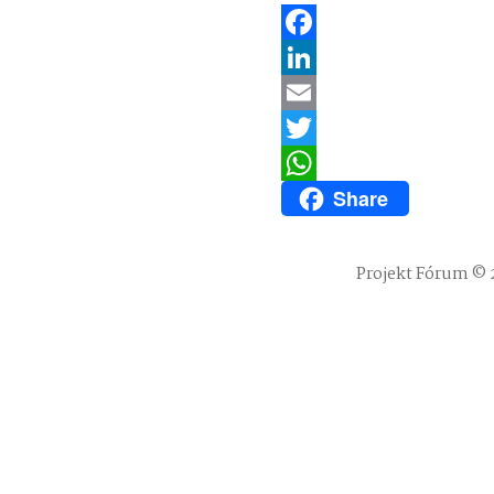
Facebook
LinkedIn
Email
Twitter
Share
WhatsApp
Projekt Fórum © 