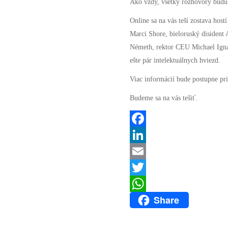
Ako vždy, všetky rozhovory budú
Online sa na vás teší zostava host
Marci Shore, bieloruský disident
Németh, rektor CEU Michael Ignat
ešte pár intelektuálnych hviezd.
Viac informácií bude postupne pr
Budeme sa na vás tešiť.
Facebook
LinkedIn
Email
Twitter
Share
WhatsApp