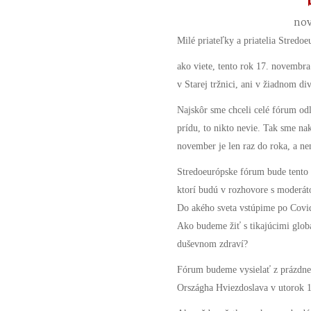
nov
Milé priateľky a priatelia Stredoe
ako viete, tento rok 17. novembr
v Starej tržnici, ani v žiadnom di
Najskôr sme chceli celé fórum odlo
prídu, to nikto nevie. Tak sme nak
november je len raz do roka, a ne
Stredoeurópske fórum bude tento 
ktorí budú v rozhovore s moderá
Do akého sveta vstúpime po Covi
Ako budeme žiť s tikajúcimi glo
duševnom zdraví?
Fórum budeme vysielať z prázdne
Országha Hviezdoslava v utorok 