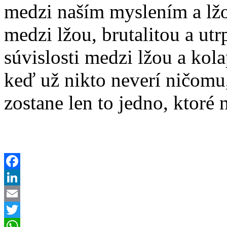
medzi naším myslením a lžo
medzi lžou, brutalitou a ut
súvislosti medzi lžou a kola
keď už nikto neverí ničomu,
zostane len to jedno, ktoré 
Facebook
LinkedIn
Email
Twitter