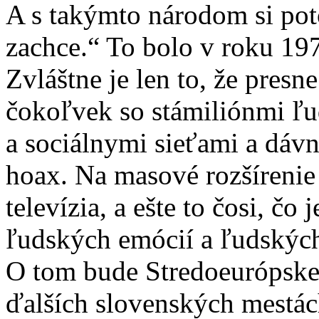
A s takýmto národom si pot
zachce.“ To bolo v roku 19
Zvláštne je len to, že presn
čokoľvek so stámiliónmi ľud
a sociálnymi sieťami a dáv
hoax. Na masové rozšírenie l
televízia, a ešte to čosi, 
ľudských emócií a ľudských
O tom bude Stredoeurópske 
ďalších slovenských mestác