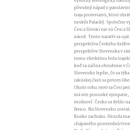
výborný ideologický nástroj,
pôvodný nápad o panslaviz
traja protestanti, ktorí obrát
neskôr Palacký. Spoločne v
Česi a Slováci nie sú Česi a S
národ. Tento naratív sa ujal.
perspektíva Českého kráľovs
perspektíve Slovenska v rá
tomu všetkému bola trajekt
keď sa začína obrodenie v 
Slovensko lepšie, čo sa týka
rakúskej časti sa potom libe
Okolo roku 1900 sa Česi jav
má iste proruské sympatie,
možnosť. Česko sa delilo na
ľavicu. Na Slovensku zostala
Rusko zachráni. Hrozila maď
chápaného prostredníctvom 