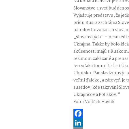
Na Kollára nadväzuje Štúrova
Slovanstvo a svet budúcnost
Vyjadruje predstavu, že jedi
prídu Rusi a zachránia Slov
národov hovoriacich slova
„slovanských“ – nesusedí 
Ukrajina. Takže by bolo ideá
skúsenosti majú s Ruskom. 
režimom zakázané a prenasle
len vďaka tomu, že časť Ukra
Uhorsko. Panslavizmus je t
veľmi ďaleko, a zároveň je t
susedov, kde takzvaní Slova
Ukrajincov a Poliakov.”
Foto: Vojtěch Havlík
Facebook