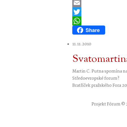
LinkedIn
Email
Twitter
Share
WhatsApp
11.11.2010
Svatomartins
Martin C. Putna spomína na 
Středoevropské forum?
Bratříček pražského Fora 20
Projekt Fórum © 