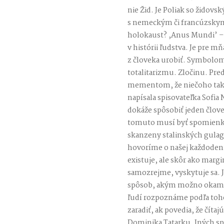
nie Žid. Je Poliak so židov
s nemeckým či francúzsky
holokaust? ,Anus Mundi’ – 
v histórii ľudstva. Je pre
z človeka urobiť. Symbolom 
totalitarizmu. Zločinu. Pr
mementom, že niečoho tak
napísala spisovateľka Sofia
dokáže spôsobiť jeden člov
tomuto musí byť spomienk
skanzeny stalinských gulago
hovoríme o našej každoden
existuje, ale skôr ako margi
samozrejme, vyskytuje sa. Je
spôsob, akým možno okamžit
ľudí rozpoznáme podľa toho,
zaradiť, ak povedia, že čít
Dominika Tatarku. Iných s