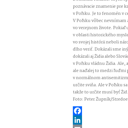
poznávacie znamenie pre kra
v Poľsku. Je to fenomén v c
V Poľsku vôbec nevnímam a
vo verejnom živote. Pokiaľ u
v oblasti historického myslen
vo svojej histórii neboli ná
dlho veriť. Dokázali sme in
dokázali aj Židia alebo Slová
v Poľsku vládnu Židia. Ale, a
ale naďalej to medzi ľuďmi
v normálnom antisemitizme 
určite sviňa. Ale v Poľsku s
takže to určite musí byť Žid
Foto: Peter Župník/Stredo
Facebook