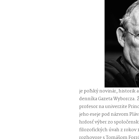
je poľský novinár, historik a
denníka Gazeta Wyborcza. Ži
profesor na univerzite Prin
jeho eseje pod názvom Pláva
hrdosť výber zo spoločenský
filozofických úvah z rokov 1
rozhovore s Tomášom Forró