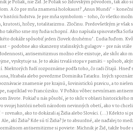
k je Poliak, nie Žid. Je Poliak so židovským pôvodom, tak ako 
dom. A čo pre mňa znamená holokaust? ,Anus Mundi’ – koneční
 v histórii ľudstva. Je pre mňa symbolom – toho, čo všetko možn
 krutosti, hrôzy, totalitarizmu. Zločinu. Predovšetkým je vša
 takého sme my ľudia schopní. Ako napísala spisovateľka Sofia
akéto dokáže spôsobiť jeden človek druhému’. Ľudia ľuďom. Kv
st – podobne ako skanzeny stalinských gulagov – pre nás stále
dodennosti, antisemitizmus možno ešte existuje, ale skôr ako m
ejme, vyskytuje sa. Je to akási trvalá stopa v pamäti – spôsob, 
dí. Niektorých ľudí rozpoznáme podľa toho, čo radi čítajú. Hneď si
amusa, Hrabala alebo povedzme Dominika Tatarku. Iných spozná
poznávacie znamenie pre krajnú, šovinistickú pravicu, a to nielen 
pe, napríklad vo Francúzsku. V Poľsku vôbec nevnímam antise
om živote. Pokiaľ u nás pôsobí, je to skôr v oblasti historického 
e vo svojej histórii neboli národom nevinných obetí, ako v to chceli
– rovnako, ako to dokázali aj Židia alebo Slováci. (…) Kdekto si p
 Ale, akí Židia? Kde sú tí Židia? Je to absurdné, ale naďalej to me
ormálnom antisemitizme si poviete: Michnik je Žid, takže bude u