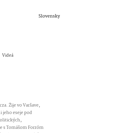
Slovensky
Videá
za. Žije vo Varšave,
i jeho eseje pod
olitických,
vore s Tomášom Forróm