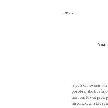
2012
O nás
je poľský novinár, his
pôsobí aj ako hosťujú
názvom Plávať proti p
historických a filozo