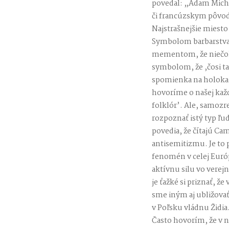
povedal: „Adam Michni
či francúzskym pôvo
Najstrašnejšie miesto
Symbolom barbarstva,
mementom, že niečoho
symbolom, že ,čosi t
spomienka na holokau
hovoríme o našej kaž
folklór’. Ale, samozr
rozpoznať istý typ ľu
povedia, že čítajú C
antisemitizmu. Je to 
fenomén v celej Euró
aktívnu silu vo verejn
je ťažké si priznať, ž
sme iným aj ubližovať 
v Poľsku vládnu Židia.
Často hovorím, že v n