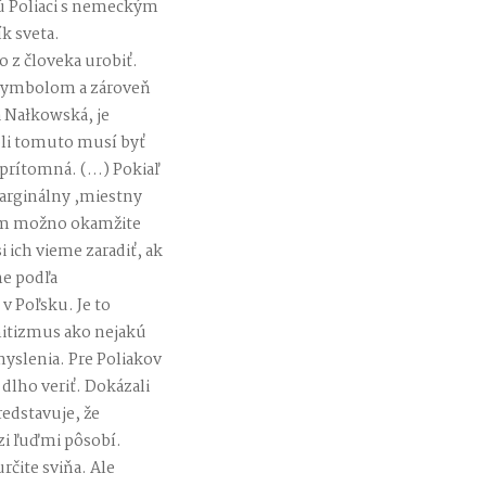
sú Poliaci s nemeckým
k sveta.
o z človeka urobiť.
k symbolom a zároveň
 Nałkowská, je
ôli tomuto musí byť
 prítomná. (…) Pokiaľ
arginálny ,miestny
akým možno okamžite
 ich vieme zaradiť, ak
me podľa
v Poľsku. Je to
mitizmus ako nejakú
myslenia. Pre Poliakov
 dlho veriť. Dokázali
redstavuje, že
dzi ľuďmi pôsobí.
rčite sviňa. Ale