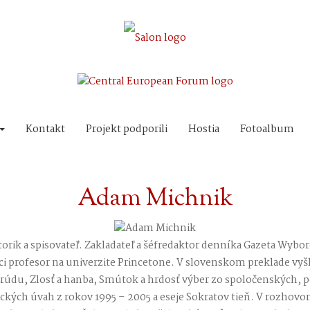
Kontakt
Projekt podporili
Hostia
Fotoalbum
Adam Michnik
torik a spisovateľ. Zakladateľ a šéfredaktor denníka Gazeta Wyborc
ci profesor na univerzite Princetone. V slovenskom preklade vyšl
rúdu, Zlosť a hanba, Smútok a hrdosť výber zo spoločenských, p
fických úvah z rokov 1995 – 2005 a eseje Sokratov tieň. V rozho