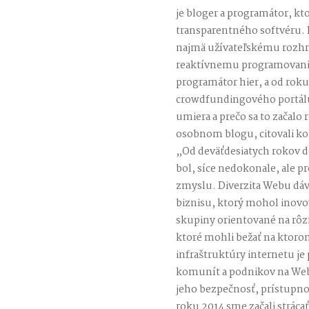
je bloger a programátor, kt
transparentného softvéru. B
najmä užívateľskému rozhra
reaktívnemu programovani
programátor hier, a od rok
crowdfundingového portálu 
umiera a prečo sa to začalo
osobnom blogu, citovali ko
„Od deväťdesiatych rokov d
bol, síce nedokonale, ale 
zmyslu. Diverzita Webu dáv
biznisu, ktorý mohol inovov
skupiny orientované na rôz
ktoré mohli bežať na ktoro
infraštruktúry internetu j
komunít a podnikov na Webe
jeho bezpečnosť, prístupnos
roku 2014 sme začali stráca