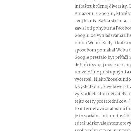
infraštruktúrnej diverzity. 
Amazonu a Googlu, ktoré v
svoj biznis. Každá stránka,
závisí od pohybu na Facebo
Googlu od vyhľadávania ukaz
mimo Webu. Kedysi bol Goo
spôsobom pomáhal Webu tý
Google prestalo byť príťažli
definícii svojej misie na: ,o
univerzálne prístupnými a u
vyčerpal. Niekoľkosekundov
k výsledkom, k webovej strán
vytvoriť ideálnu užívateľsk
tejto cesty prostredníkov. (
to internetová znalostná fi
je to sociálna internetová f
súťaž udržovala internetový
spokojní so svojou pravou