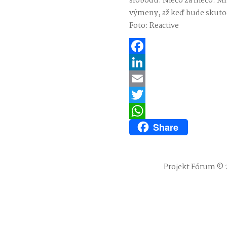
slobodu. Niečo za niečo. Mn
výmeny, až keď bude skut
Foto: Reactive
Facebook
LinkedIn
Email
Twitter
Share
WhatsApp
Projekt Fórum © 