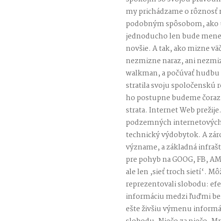
my prichádzame o rôznosť 
podobným spôsobom, ako um
jednoducho len bude menej
novšie. A tak, ako mizne vä
nezmizne naraz, ani nezmiz
walkman, a počúvať hudbu z
stratila svoju spoločenskú 
ho postupne budeme čoraz 
strata. Internet Web preži
podzemných internetových k
technický výdobytok. A záro
význame, a základná infraš
pre pohyb na GOOG, FB, AMZ
ale len ,sieť troch sietí‘. 
reprezentovali slobodu: e
informáciu medzi ľuďmi be
ešte živšiu výmenu informá