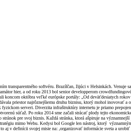
aním transparentného softvéru. Brazílčan, žijúci v Helsinkách. Venuje 
átor hier, a od roku 2013 bol senior developperom crowdfundingového
ali koncom októbra veľké európske portály: „Od deväťdesiatych rokov 
vala priestor najrôznejšiemu druhu biznisu, ktorý mohol inovovať a o
 fyzickom serveri. Diverzita infraštruktúry internetu je priamo prep
otvorenú súťaž. Po roku 2014 sme začali strácať plody tejto ekonomickej
tránok pre svoj biznis. Každá stránka, ktorá ašpiruje na významnejš
 stratégiu mimo Webu. Kedysi bol Google len nástroj, ktorý významn
 aj v definícii svojej misie na: ,organizovať informácie sveta a urobi