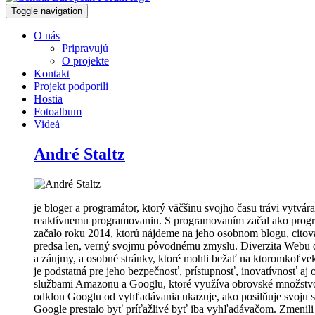
Toggle navigation
O nás
Pripravujú
O projekte
Kontakt
Projekt podporili
Hostia
Fotoalbum
Videá
André Staltz
je bloger a programátor, ktorý väčšinu svojho času trávi vytvár
reaktívnemu programovaniu. S programovaním začal ako program
začalo roku 2014, ktorú nájdeme na jeho osobnom blogu, citov
predsa len, verný svojmu pôvodnému zmyslu. Diverzita Webu dá
a záujmy, a osobné stránky, ktoré mohli bežať na ktoromkoľvek
je podstatná pre jeho bezpečnosť, prístupnosť, inovatívnosť aj 
službami Amazonu a Googlu, ktoré využíva obrovské množstvo s
odklon Googlu od vyhľadávania ukazuje, ako posilňuje svoju
Google prestalo byť príťažlivé byť iba vyhľadávačom. Zmenili to