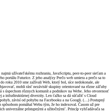
sa najmä užívateľskému rozhraniu, JavaScriptu, peer-to-peer sieťam a
 portálu Futurice. Z jeho analýzy Prečo web umiera a prečo sa to
do roku 2010 sme zažívali Web, ktorý bol, síce nedokonale, ale
bjavovať, mohli rásť nezávislé skupiny orientované na rôzne záľuby
ojená s úspechom rôznych komunít a podnikov na Webe. Jeho otvorenosť
 a infraštruktúrnej diverzity. Len ťažko sa dá súťažiť s Cloud
í pohyb, závisí od pohybu na Facebooku a na Googli. (…) Postupný
ým spôsobom pomáhal Webu tým, že ho indexoval. Časom už pre
ť ich univerzálne prístupnými a užitočnými’. Princíp vyhľadávača sa