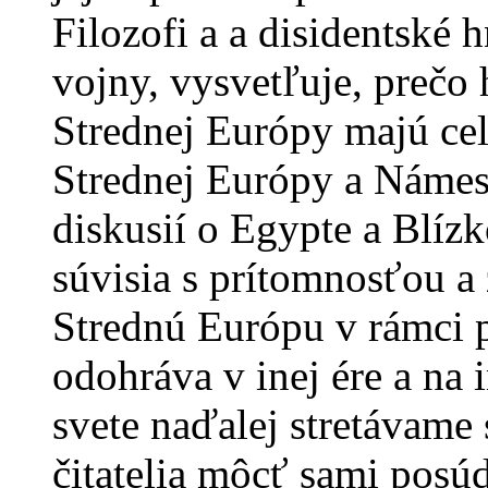
Filozofi a a disidentské 
vojny, vysvetľuje, prečo 
Strednej Európy majú ce
Strednej Európy a Námes
diskusií o Egypte a Blíz
súvisia s prítomnosťou a
Strednú Európu v rámci p
odohráva v inej ére a na
svete naďalej stretávame 
čitatelia môcť sami posúd