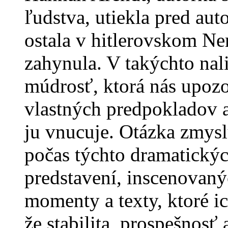
ľudstva, utiekla pred au
ostala v hitlerovskom N
zahynula. V takýchto nal
múdrosť, ktorá nás upoz
vlastných predpokladov 
ju vnucuje. Otázka zmysl
počas týchto dramatický
predstavení, inscenovaný
momenty a texty, ktoré i
že stabilita, prospešnosť