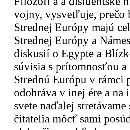
Filozofi a a disidentské 
vojny, vysvetľuje, prečo 
Strednej Európy majú ce
Strednej Európy a Námes
diskusií o Egypte a Blíz
súvisia s prítomnosťou a
Strednú Európu v rámci p
odohráva v inej ére a na
svete naďalej stretávame 
čitatelia môcť sami posúd