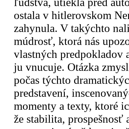
ľudstva, utiekla pred au
ostala v hitlerovskom N
zahynula. V takýchto nal
múdrosť, ktorá nás upoz
vlastných predpokladov 
ju vnucuje. Otázka zmysl
počas týchto dramatický
predstavení, inscenovaný
momenty a texty, ktoré i
že stabilita, prospešnosť