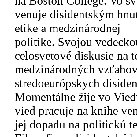
na Boston College. Vo sv
venuje disidentským hnut
etike a medzinárodnej
politike. Svojou vedecko
celosvetové diskusie na té
medzinárodných vzťahov 
stredoeurópskych diside
Momentálne žije vo Vied
vied pracuje na knihe ven
jej dopadu na politickú t