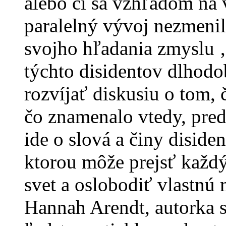
alebo či sa vzhľadom na 
paralelný vývoj nezmeni
svojho hľadania zmyslu 
týchto disidentov dlhodo
rozvíjať diskusiu o tom, 
čo znamenalo vtedy, pre
ide o slová a činy disiden
ktorou môže prejsť každý
svet a oslobodiť vlastnú
Hannah Arendt, autorka 