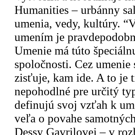
Humanities – urbánny sal
umenia, vedy, kultúry. “
umením je pravdepodobne
Umenie má túto špeciáln
spoločnosti. Cez umenie 
zisťuje, kam ide. A to je 
nepohodlné pre určitý ty
definujú svoj vzťah k u
veľa o povahe samotných 
Dessy Gavrilovej – v ro