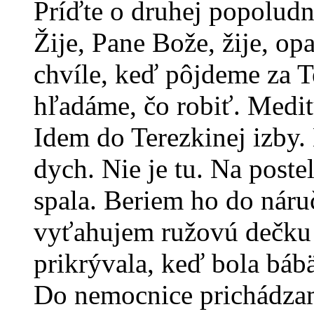
Príďte o druhej popoludn
Žije, Pane Bože, žije, o
chvíle, keď pôjdeme za 
hľadáme, čo robiť. Medi
Idem do Terezkinej izby.
dych. Nie je tu. Na poste
spala. Beriem ho do nár
vyťahujem ružovú dečku 
prikrývala, keď bola bábä
Do nemocnice prichádza