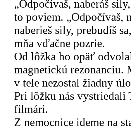
„Odpočívaš, naberáš sily,
to poviem. „Odpočívaš, n
naberieš sily, prebudíš 
mňa vďačne pozrie.
Od lôžka ho opäť odvolal
magnetickú rezonanciu. Mu
v tele nezostal žiadny úl
Pri lôžku nás vystriedali 
filmári.
Z nemocnice ideme na st