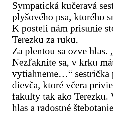
Sympatická kučeravá sest
plyšového psa, ktorého sm
K posteli nám prisunie s
Terezku za ruku.
Za plentou sa ozve hlas. 
Nezľaknite sa, v krku má
vytiahneme…“ sestrička 
dievča, ktoré včera privi
fakulty tak ako Terezku.
hlas a radostné štebotanie