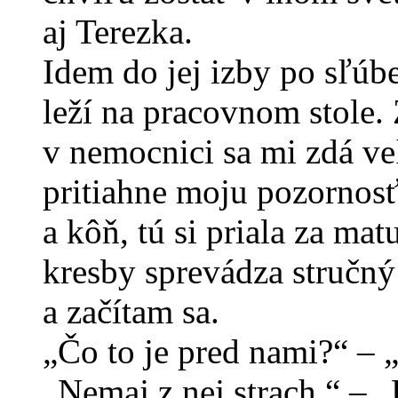
aj Terezka.
Idem do jej izby po sľúb
leží na pracovnom stole. 
v nemocnici sa mi zdá veľ
pritiahne moju pozornosť
a kôň, tú si priala za ma
kresby sprevádza stručný 
a začítam sa.
„Čo to je pred nami?“ – „
„Nemaj z nej strach.“ – „