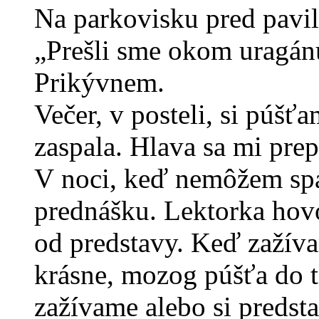
Na parkovisku pred pavi
„Prešli sme okom uragán
Prikývnem.
Večer, v posteli, si púš
zaspala. Hlava sa mi pre
V noci, keď nemôžem sp
prednášku. Lektorka hovo
od predstavy. Keď zažíva
krásne, mozog púšťa do 
zažívame alebo si predst