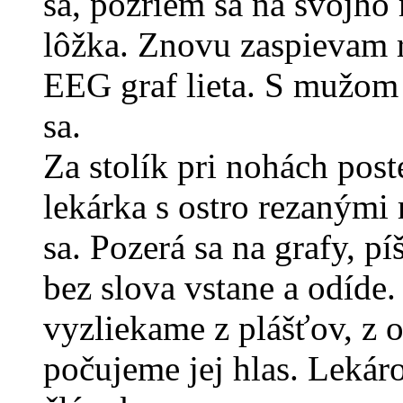
sa, pozriem sa na svojho 
lôžka. Znovu zaspievam r
EEG graf lieta. S mužom
sa.
Za stolík pri nohách post
lekárka s ostro rezanými
sa. Pozerá sa na grafy, p
bez slova vstane a odíde
vyzliekame z plášťov, z o
počujeme jej hlas. Lekár