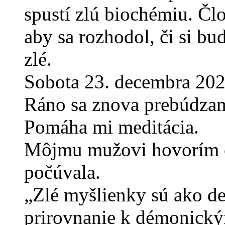
spustí zlú biochémiu. Čl
aby sa rozhodol, či si bu
zlé.
Sobota 23. decembra 202
Ráno sa znova prebúdzam 
Pomáha mi meditácia.
Môjmu mužovi hovorím o
počúvala.
„Zlé myšlienky sú ako de
prirovnanie k démonický