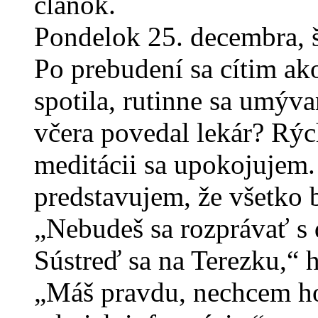
článok.
Pondelok 25. decembra, š
Po prebudení sa cítim ak
spotila, rutinne sa umýv
včera povedal lekár? Rýc
meditácii sa upokojujem. 
predstavujem, že všetko 
„Nebudeš sa rozprávať s 
Sústreď sa na Terezku,“ 
„Máš pravdu, nechcem ho