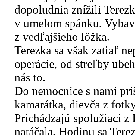
dopoludnia znížili Terezke
v umelom spánku. Vybaví
z vedľajšieho lôžka.
Terezka sa však zatiaľ ne
operácie, od streľby ube
nás to.
Do nemocnice s nami priši
kamarátka, dievča z fotky
Prichádzajú spolužiaci z 
natáčala. Hodinu sa Terez