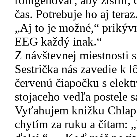
röntgenovať, aby zistili, 
čas. Potrebuje ho aj teraz
„Aj to je možné,“ prikývn
EEG každý inak.“
Z návštevnej miestnosti 
Sestrička nás zavedie k 
červenú čiapočku s elek
stojaceho vedľa postele s
Vyťahujem knižku Chlapec
chytím za ruku a čítam: