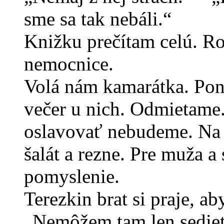
sme sa tak nebáli.“
Knižku prečítam celú. R
nemocnice.
Volá nám kamarátka. Ponú
večer u nich. Odmietame.
oslavovať nebudeme. Na
šalát a rezne. Pre muža 
pomyslenie.
Terezkin brat si praje, a
„Nemôžem tam len sedieť 