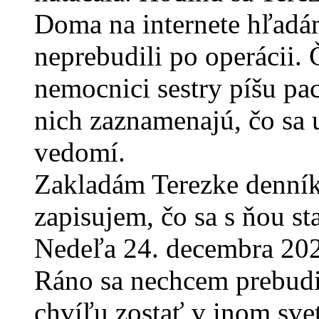
Doma na internete hľadám
neprebudili po operácii. 
nemocnici sestry píšu pa
nich zaznamenajú, čo sa u
vedomí.
Zakladám Terezke denník
zapisujem, čo sa s ňou st
Nedeľa 24. decembra 2023
Ráno sa nechcem prebudiť
chvíľu zostať v inom svet