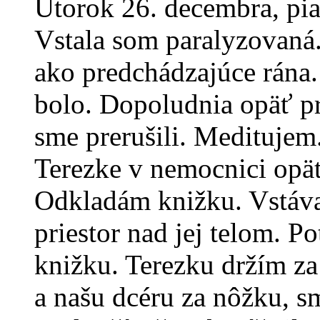
Utorok 26. decembra, pia
Vstala som paralyzovaná
ako predchádzajúce rána.
bolo. Dopoludnia opäť p
sme prerušili. Meditujem
Terezke v nemocnici opäť
Odkladám knižku. Vstáv
priestor nad jej telom. 
knižku. Terezku držím z
a našu dcéru za nôžku, s