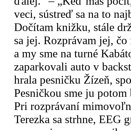
ďalej.“ – „Keď máš pocit
veci, sústreď sa na to naj
Dočítam knižku, stále dr
sa jej. Rozprávam jej, č
a my sme na turné Kabáto
zaparkovali auto v backs
hrala pesničku Žízeň, sp
Pesničkou sme ju potom b
Pri rozprávaní mimovoľne 
Terezka sa strhne, EEG g