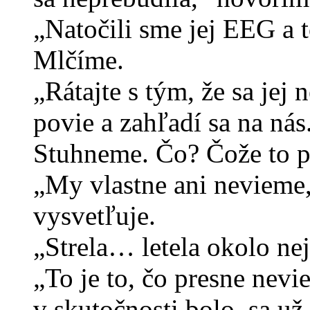
„Natočili sme jej EEG a t
Mlčíme.
„Rátajte s tým, že sa jej
povie a zahľadí sa na nás
Stuhneme. Čo? Čože to 
„My vlastne ani nevieme,
vysvetľuje.
„Strela… letela okolo nej
„To je to, čo presne nev
v skutočnosti bolo, sa u