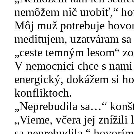
nemôžem nič urobiť,“ ho
Môj muž potrebuje hovoriť
meditujem, uzatváram sa 
„ceste temným lesom“ zos
V nemocnici chce s nami 
energický, dokážem si ho
konfliktoch.
„Neprebudila sa…“ konšt
„Vieme, včera jej znížili 
sa neprebudila,“ hovorím