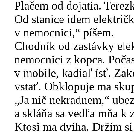
Plačem od dojatia. Terez
Od stanice idem električ
v nemocnici,“ píšem.
Chodník od zastávky elek
nemocnici z kopca. Počas
v mobile, kadiaľ ísť. Z
vstať. Obklopuje ma skup
„Ja nič nekradnem,“ ubez
a skláňa sa vedľa mňa k
Ktosi ma dvíha. Držím s