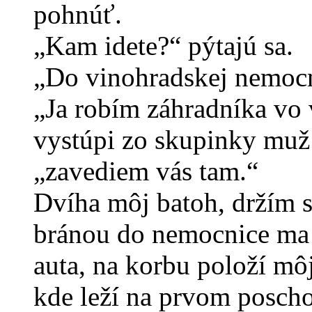
pohnúť.
„Kam idete?“ pýtajú sa.
„Do vinohradskej nemocn
„Ja robím záhradníka vo 
vystúpi zo skupinky muž
„zavediem vás tam.“
Dvíha môj batoh, držím s
bránou do nemocnice ma 
auta, na korbu položí mô
kde leží na prvom posch