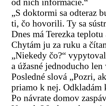
od nich informácie.“
„S doktormi sa odteraz b
ti, čo hovorili. Ty sa sús
Dnes má Terezka teplotu 
Chytám ju za ruku a číta
„Niekedy čo?“ vypytoval 
a úžasné jednoducho len v
Posledné slová „Pozri, a
priamo k nej. Odkladám k
Po návrate domov zaspáv