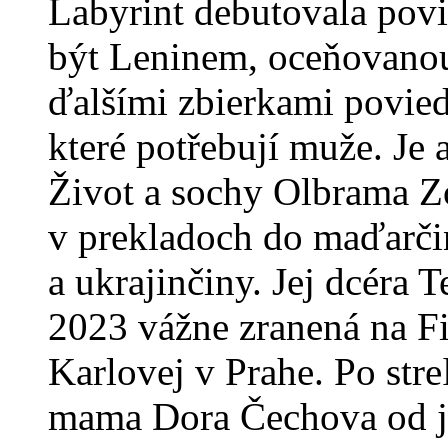
Labyrint debutovala pov
být Leninem, oceňovanou 
ďalšími zbierkami povied
které potřebují muže. Je
Život a sochy Olbrama Zo
v prekladoch do maďarčin
a ukrajinčiny. Jej dcéra 
2023 vážne zranená na Fi
Karlovej v Prahe. Po streľ
mama Dora Čechova od ja