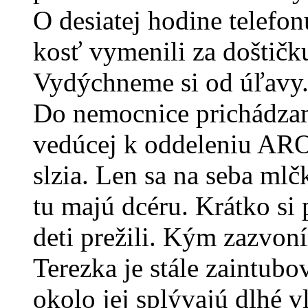
O desiatej hodine telefo
kosť vymenili za doštičk
Vydýchneme si od úľavy
Do nemocnice prichádzam
vedúcej k oddeleniu ARO
slzia. Len sa na seba ml
tu majú dcéru. Krátko si 
deti prežili. Kým zazvoní
Terezka je stále zaintub
okolo jej splývajú dlhé vl