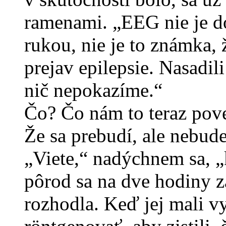
ramenami. „EEG nie je do
rukou, nie je to známka, 
prejav epilepsie. Nasadili
nič nepokazíme.“
Čo? Čo nám to teraz pove
Že sa prebudí, ale nebud
„Viete,“ nadýchnem sa, „
pôrod sa na dve hodiny za
rozhodla. Keď jej mali v