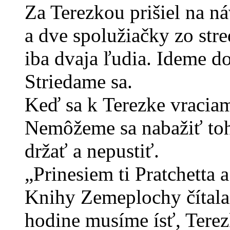
Za Terezkou prišiel na náv
a dve spolužiačky zo str
iba dvaja ľudia. Ideme do
Striedame sa.
Keď sa k Terezke vraciam
Nemôžeme sa nabažiť toh
držať a nepustiť.
„Prinesiem ti Pratchetta 
Knihy Zemeplochy čítala 
hodine musíme ísť, Terez