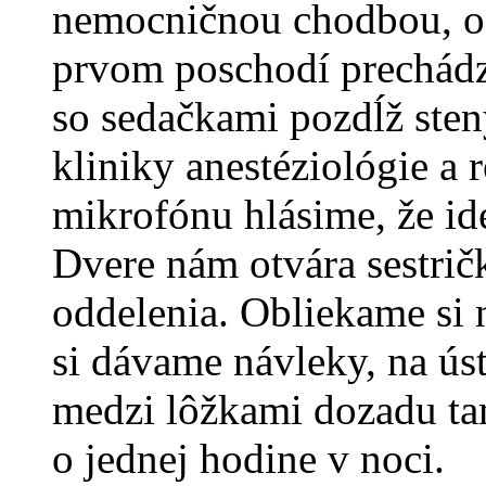
nemocničnou chodbou, o
prvom poschodí prechád
so sedačkami pozdĺž sten
kliniky anestéziológie a 
mikrofónu hlásime, že id
Dvere nám otvára sestrič
oddelenia. Obliekame si 
si dávame návleky, na úst
medzi lôžkami dozadu tam
o jednej hodine v noci.