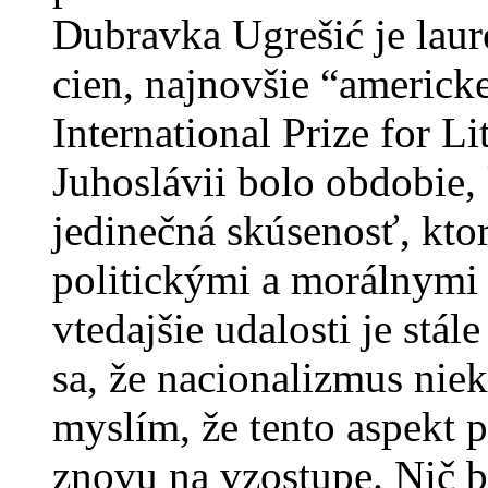
Dubravka Ugrešić je lau
cien, najnovšie “americk
International Prize for L
Juhoslávii bolo obdobie,
jedinečná skúsenosť, ktor
politickými a morálnymi 
vtedajšie udalosti je stál
sa, že nacionalizmus ni
myslím, že tento aspekt 
znovu na vzostupe. Nič b