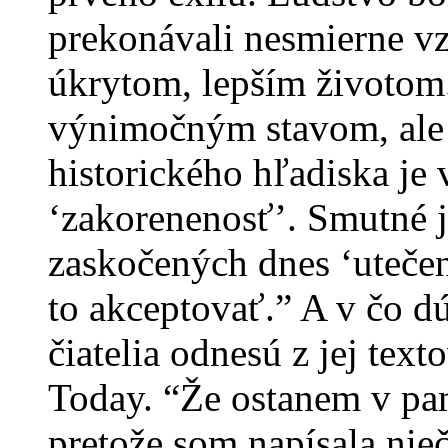
prekonávali nesmierne vzd
úkrytom, lepším životom.
výnimočným stavom, ale j
historického hľadiska je
‘zakorenenosť’. Smutné j
zaskočených dnes ‘utečen
to akceptovať.” A v čo d
čiatelia odnesú z jej text
Today. “Že ostanem v pa
pretože som napísala niečo