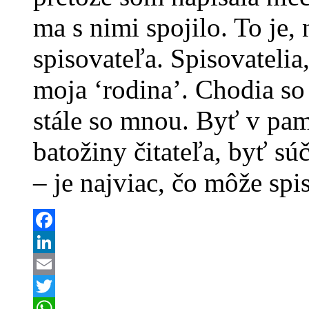
ma s nimi spojilo. To je,
spisovateľa. Spisovatelia
moja ‘rodina’. Chodia s
stále so mnou. Byť v pam
batožiny čitateľa, byť súč
– je najviac, čo môže spi
Facebook
LinkedIn
Email
Twitter