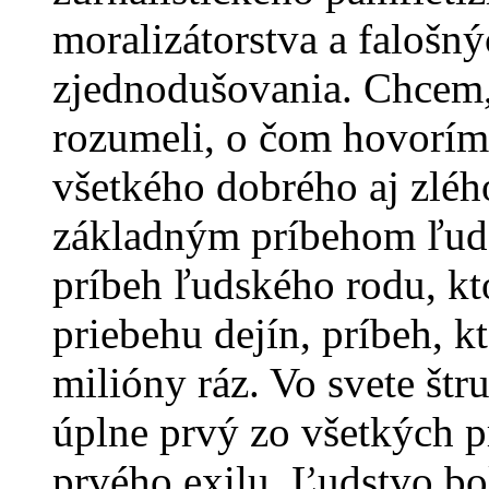
moralizátorstva a falošný
zjednodušovania. Chcem, 
rozumeli, o čom hovorím 
všetkého dobrého aj zléh
základným príbehom ľudske
príbeh ľudského rodu, kt
priebehu dejín, príbeh, 
milióny ráz. Vo svete št
úplne prvý zo všetkých 
prvého exilu. Ľudstvo bol