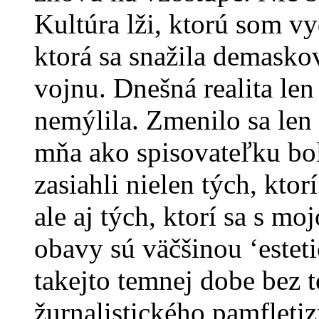
Kultúra lži, ktorú som v
ktorá sa snažila demasko
vojnu. Dnešná realita le
nemýlila. Zmenilo sa len
mňa ako spisovateľku bol
zasiahli nielen tých, kto
ale aj tých, ktorí sa s m
obavy sú väčšinou ‘esteti
takejto temnej dobe bez 
žurnalistického pamfleti